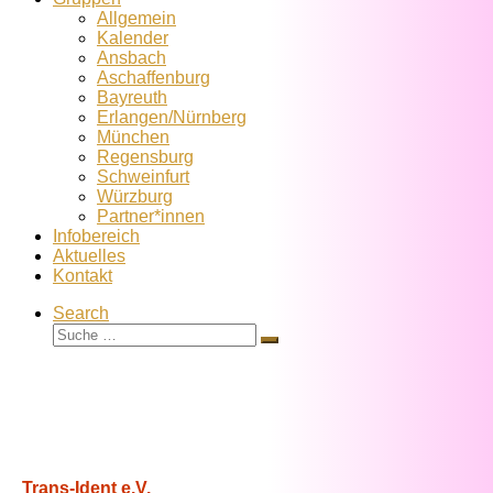
Allgemein
Kalender
Ansbach
Aschaffenburg
Bayreuth
Erlangen/Nürnberg
München
Regensburg
Schweinfurt
Würzburg
Partner*innen
Infobereich
Aktuelles
Kontakt
Search
Suche
Suche
…
Trans-Ident e.V.