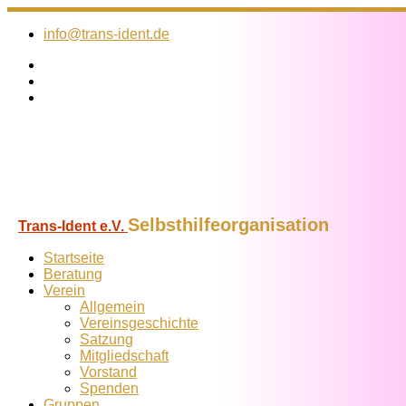
Zum
Inhalt
info@trans-ident.de
springen
Selbsthilfeorganisation
Trans-Ident e.V.
Startseite
Beratung
Verein
Allgemein
Vereins­geschichte
Satzung
Mitglied­schaft
Vorstand
Spenden
Gruppen