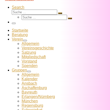
Search
Suche
Suche
Suche
…
Suche
…
Menü
Startseite
Beratung
Verein
Allgemein
Vereins­geschichte
Satzung
Mitglied­schaft
Vorstand
Spenden
Gruppen
Allgemein
Kalender
Ansbach
Aschaffenburg
Bayreuth
Erlangen/Nürnberg
München
Regensburg
Schweinfurt