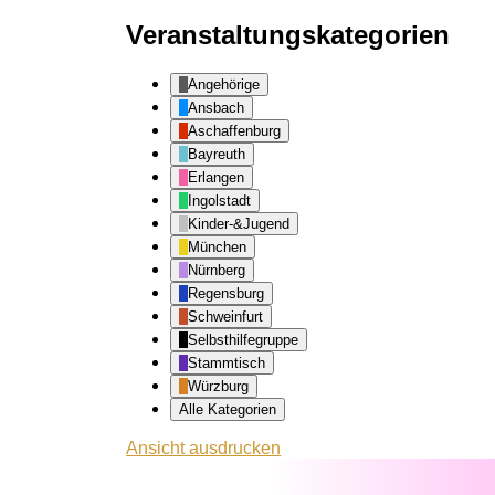
Veranstaltungskategorien
Angehörige
Ansbach
Aschaffenburg
Bayreuth
Erlangen
Ingolstadt
Kinder-&Jugend
München
Nürnberg
Regensburg
Schweinfurt
Selbsthilfegruppe
Stammtisch
Würzburg
Alle Kategorien
Ansicht
ausdrucken