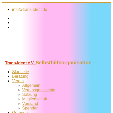
Zum
Inhalt
info@trans-ident.de
springen
Selbsthilfeorganisation
Trans-Ident e.V.
Startseite
Beratung
Verein
Allgemein
Vereins­geschichte
Satzung
Mitglied­schaft
Vorstand
Spenden
Gruppen