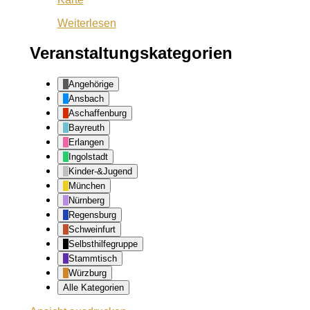
Dario
Weiterlesen
Veranstaltungskategorien
Angehörige
Ansbach
Aschaffenburg
Bayreuth
Erlangen
Ingolstadt
Kinder-&Jugend
München
Nürnberg
Regensburg
Schweinfurt
Selbsthilfegruppe
Stammtisch
Würzburg
Alle Kategorien