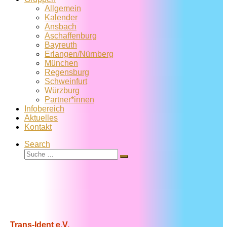
Allgemein
Kalender
Ansbach
Aschaffenburg
Bayreuth
Erlangen/Nürnberg
München
Regensburg
Schweinfurt
Würzburg
Partner*innen
Infobereich
Aktuelles
Kontakt
Search
Suche
Suche
…
Trans-Ident e.V.