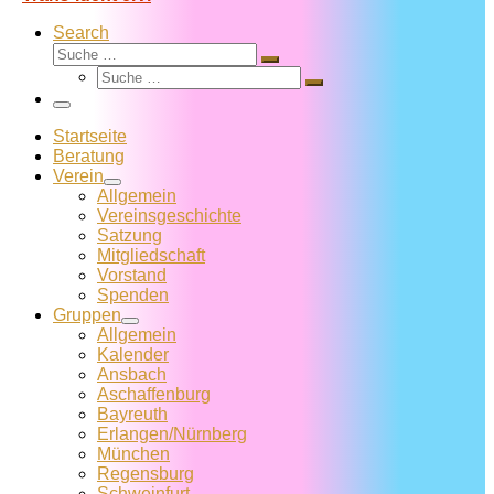
Search
Suche
Suche
Suche
…
Suche
…
Menü
Startseite
Beratung
Verein
Allgemein
Vereins­geschichte
Satzung
Mitglied­schaft
Vorstand
Spenden
Gruppen
Allgemein
Kalender
Ansbach
Aschaffenburg
Bayreuth
Erlangen/Nürnberg
München
Regensburg
Schweinfurt