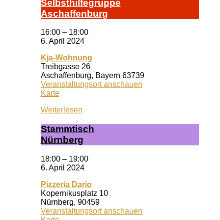
Selbst­hil­fe­grup­pe
A­schaf­fen­burg
16:00
–
18:00
6. April 2024
Kja-Wohnung
Treibgasse 26
Aschaffenburg
,
Bayern
63739
Veranstaltungsort anschauen
Kja-
Karte
Wohnung
Weiterlesen
Stamm­tisch
Nürn­berg
18:00
–
19:00
6. April 2024
Pizzeria Dario
Kopernikusplatz 10
Nürnberg
,
90459
Veranstaltungsort anschauen
Pizzeria
Karte