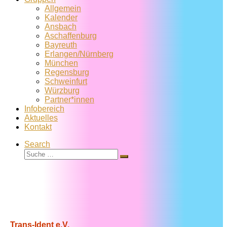
Allgemein
Kalender
Ansbach
Aschaffenburg
Bayreuth
Erlangen/Nürnberg
München
Regensburg
Schweinfurt
Würzburg
Partner*innen
Infobereich
Aktuelles
Kontakt
Search
Suche
Suche
…
Trans-Ident e.V.