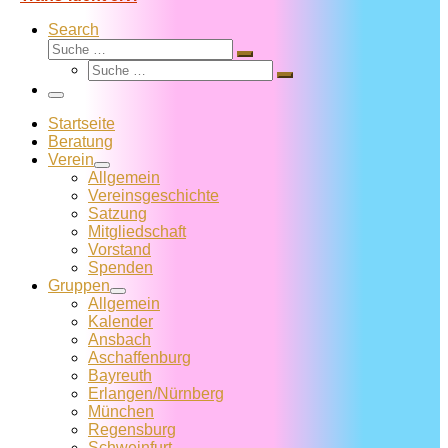
Search
Suche
Suche
Suche
…
Suche
…
Menü
Startseite
Beratung
Verein
Allgemein
Vereins­geschichte
Satzung
Mitglied­schaft
Vorstand
Spenden
Gruppen
Allgemein
Kalender
Ansbach
Aschaffenburg
Bayreuth
Erlangen/Nürnberg
München
Regensburg
Schweinfurt