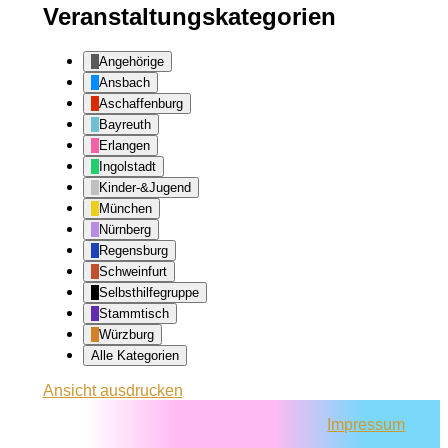
Veranstaltungskategorien
Angehörige
Ansbach
Aschaffenburg
Bayreuth
Erlangen
Ingolstadt
Kinder-&Jugend
München
Nürnberg
Regensburg
Schweinfurt
Selbsthilfegruppe
Stammtisch
Würzburg
Alle Kategorien
Ansicht
ausdrucken
Impressum