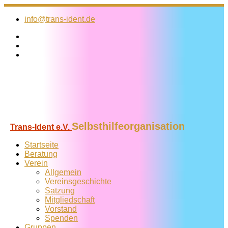
Zum
Inhalt
info@trans-ident.de
springen
Selbsthilfeorganisation
Trans-Ident e.V.
Startseite
Beratung
Verein
Allgemein
Vereins­geschichte
Satzung
Mitglied­schaft
Vorstand
Spenden
Gruppen