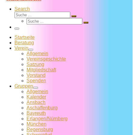
Search
Suche
Suche
Suche
…
Suche
…
Menü
Startseite
Beratung
Verein
Allgemein
Vereins­geschichte
Satzung
Mitglied­schaft
Vorstand
Spenden
Gruppen
Allgemein
Kalender
Ansbach
Aschaffenburg
Bayreuth
Erlangen/Nürnberg
München
Regensburg
Schweinfurt