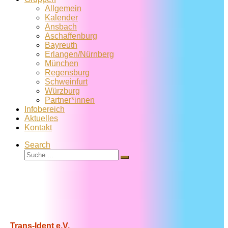
Allgemein
Kalender
Ansbach
Aschaffenburg
Bayreuth
Erlangen/Nürnberg
München
Regensburg
Schweinfurt
Würzburg
Partner*innen
Infobereich
Aktuelles
Kontakt
Search
Suche
Suche
…
Trans-Ident e.V.