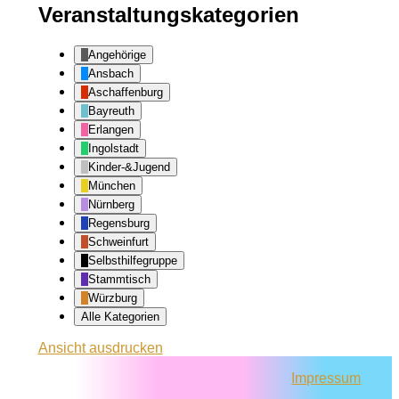
Veranstaltungskategorien
Angehörige
Ansbach
Aschaffenburg
Bayreuth
Erlangen
Ingolstadt
Kinder-&Jugend
München
Nürnberg
Regensburg
Schweinfurt
Selbsthilfegruppe
Stammtisch
Würzburg
Alle Kategorien
Ansicht
ausdrucken
Impressum