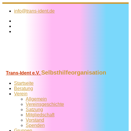
Zum
Inhalt
info@trans-ident.de
springen
Selbsthilfeorganisation
Trans-Ident e.V.
Startseite
Beratung
Verein
Allgemein
Vereins­geschichte
Satzung
Mitglied­schaft
Vorstand
Spenden
Gruppen