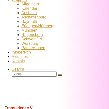
Allgemein
Kalender
Ansbach
Aschaffenburg
Bayreuth
Erlangen/Nürnberg
München
Regensburg
Schweinfurt
Würzburg
Partner*innen
Infobereich
Aktuelles
Kontakt
Search
Suche
Suche
…
Trans-Ident e.V.