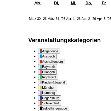
Montag
Dienstag
Mittwoch
Donnerst
Fr
Mo.
Di.
Mi.
Do.
Fr.
30.
31.
1.
2.
März 30, '26
März 31, '26
Apr. 1, '26
Apr. 2, '26
Apr. 3, '2
März
März
April
April
2026
2026
2026
2026
Veranstaltungskategorien
Angehörige
Ansbach
Aschaffenburg
Bayreuth
Erlangen
Ingolstadt
Kinder-&Jugend
München
Nürnberg
Regensburg
Schweinfurt
Selbsthilfegruppe