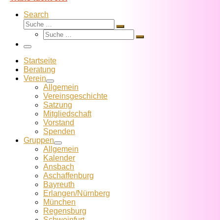
Search
Suche
Suche
Suche
…
Suche
…
Menü
Startseite
Beratung
Verein
Allgemein
Vereins­geschichte
Satzung
Mitglied­schaft
Vorstand
Spenden
Gruppen
Allgemein
Kalender
Ansbach
Aschaffenburg
Bayreuth
Erlangen/Nürnberg
München
Regensburg
Schweinfurt