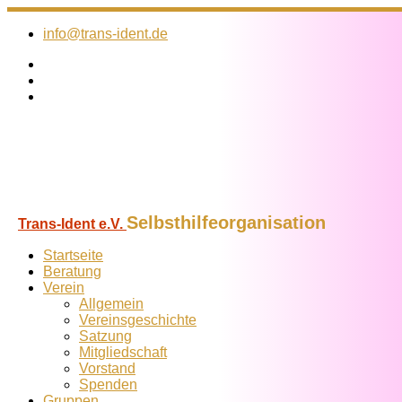
Zum
Inhalt
info@trans-ident.de
springen
Selbsthilfeorganisation
Trans-Ident e.V.
Startseite
Beratung
Verein
Allgemein
Vereins­geschichte
Satzung
Mitglied­schaft
Vorstand
Spenden
Gruppen