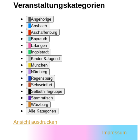
Veranstaltungskategorien
Angehörige
Ansbach
Aschaffenburg
Bayreuth
Erlangen
Ingolstadt
Kinder-&Jugend
München
Nürnberg
Regensburg
Schweinfurt
Selbsthilfegruppe
Stammtisch
Würzburg
Alle Kategorien
Ansicht
ausdrucken
Impressum