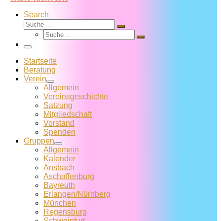
Search
Suche
Suche
Suche
…
Suche
…
Menü
Startseite
Beratung
Verein
Allgemein
Vereins­geschichte
Satzung
Mitglied­schaft
Vorstand
Spenden
Gruppen
Allgemein
Kalender
Ansbach
Aschaffenburg
Bayreuth
Erlangen/Nürnberg
München
Regensburg
Schweinfurt