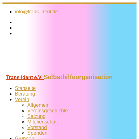
Zum
Inhalt
info@trans-ident.de
springen
Selbsthilfeorganisation
Trans-Ident e.V.
Startseite
Beratung
Verein
Allgemein
Vereins­geschichte
Satzung
Mitglied­schaft
Vorstand
Spenden
Gruppen