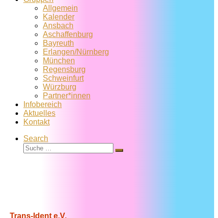
Allgemein
Kalender
Ansbach
Aschaffenburg
Bayreuth
Erlangen/Nürnberg
München
Regensburg
Schweinfurt
Würzburg
Partner*innen
Infobereich
Aktuelles
Kontakt
Search
Suche
Suche
…
Trans-Ident e.V.