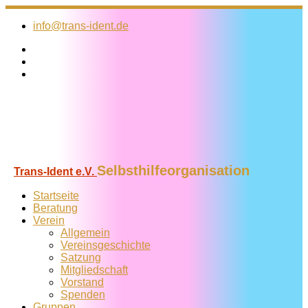
Zum
Inhalt
info@trans-ident.de
springen
Selbsthilfeorganisation
Trans-Ident e.V.
Startseite
Beratung
Verein
Allgemein
Vereins­geschichte
Satzung
Mitglied­schaft
Vorstand
Spenden
Gruppen