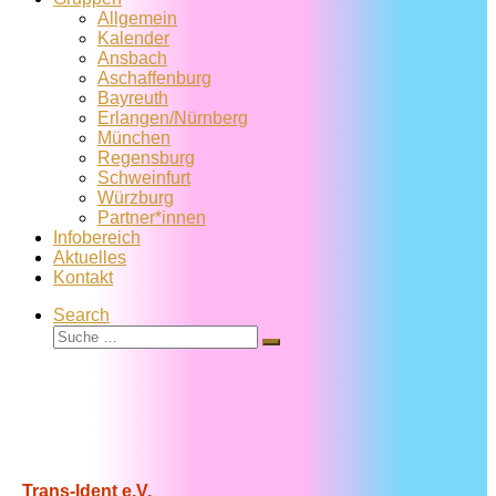
Allgemein
Kalender
Ansbach
Aschaffenburg
Bayreuth
Erlangen/Nürnberg
München
Regensburg
Schweinfurt
Würzburg
Partner*innen
Infobereich
Aktuelles
Kontakt
Search
Suche
Suche
…
Trans-Ident e.V.