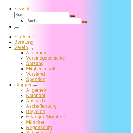
Search
Suche
Suche
Suche
…
Suche
…
Menü
Startseite
Beratung
Verein
Allgemein
Vereins­geschichte
Satzung
Mitglied­schaft
Vorstand
Spenden
Gruppen
Allgemein
Kalender
Ansbach
Aschaffenburg
Bayreuth
Erlangen/Nürnberg
München
Regensburg
Schweinfurt