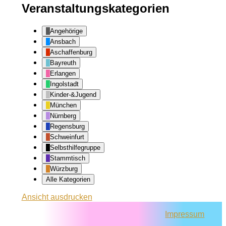
Veranstaltungskategorien
Angehörige
Ansbach
Aschaffenburg
Bayreuth
Erlangen
Ingolstadt
Kinder-&Jugend
München
Nürnberg
Regensburg
Schweinfurt
Selbsthilfegruppe
Stammtisch
Würzburg
Alle Kategorien
Ansicht
ausdrucken
Impressum