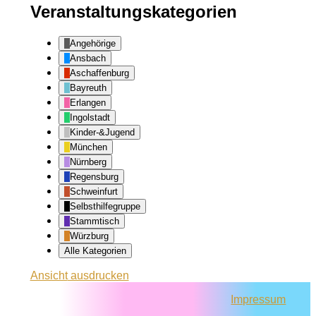
Veranstaltungskategorien
Angehörige
Ansbach
Aschaffenburg
Bayreuth
Erlangen
Ingolstadt
Kinder-&Jugend
München
Nürnberg
Regensburg
Schweinfurt
Selbsthilfegruppe
Stammtisch
Würzburg
Alle Kategorien
Ansicht
ausdrucken
Impressum