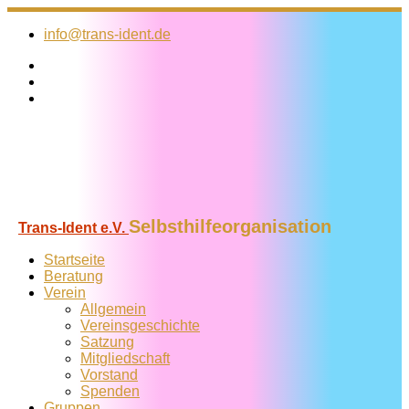
Zum
Inhalt
info@trans-ident.de
springen
Selbsthilfeorganisation
Trans-Ident e.V.
Startseite
Beratung
Verein
Allgemein
Vereins­geschichte
Satzung
Mitglied­schaft
Vorstand
Spenden
Gruppen