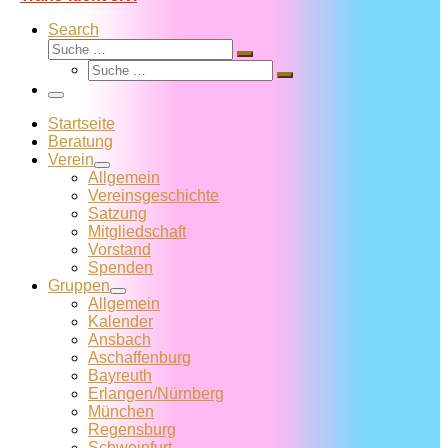
Search
Suche
Suche
Suche
…
Suche
…
Menü
Startseite
Beratung
Verein
Allgemein
Vereins­geschichte
Satzung
Mitglied­schaft
Vorstand
Spenden
Gruppen
Allgemein
Kalender
Ansbach
Aschaffenburg
Bayreuth
Erlangen/Nürnberg
München
Regensburg
Schweinfurt