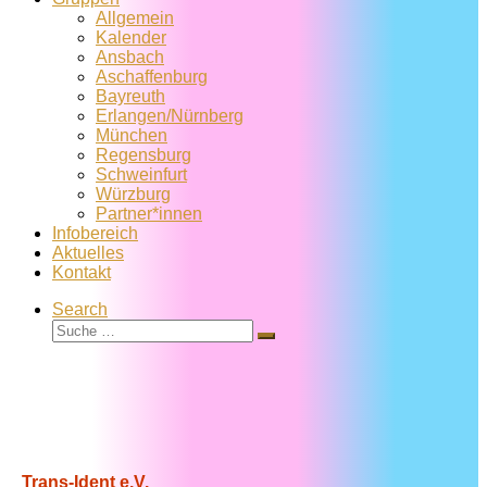
Allgemein
Kalender
Ansbach
Aschaffenburg
Bayreuth
Erlangen/Nürnberg
München
Regensburg
Schweinfurt
Würzburg
Partner*innen
Infobereich
Aktuelles
Kontakt
Search
Suche
Suche
…
Trans-Ident e.V.