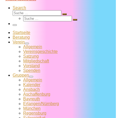
Search
Suche
Suche
Suche
…
Suche
…
Menü
Startseite
Beratung
Verein
Allgemein
Vereins­geschichte
Satzung
Mitglied­schaft
Vorstand
Spenden
Gruppen
Allgemein
Kalender
Ansbach
Aschaffenburg
Bayreuth
Erlangen/Nürnberg
München
Regensburg
Schweinfurt