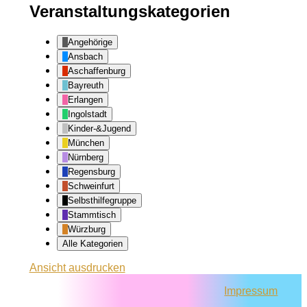
Veranstaltungskategorien
Angehörige
Ansbach
Aschaffenburg
Bayreuth
Erlangen
Ingolstadt
Kinder-&Jugend
München
Nürnberg
Regensburg
Schweinfurt
Selbsthilfegruppe
Stammtisch
Würzburg
Alle Kategorien
Ansicht
ausdrucken
Impressum