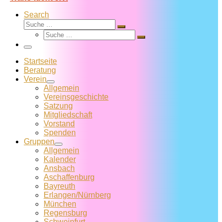
Search
Suche
Suche
Suche
…
Suche
…
Menü
Startseite
Beratung
Verein
Allgemein
Vereins­geschichte
Satzung
Mitglied­schaft
Vorstand
Spenden
Gruppen
Allgemein
Kalender
Ansbach
Aschaffenburg
Bayreuth
Erlangen/Nürnberg
München
Regensburg
Schweinfurt