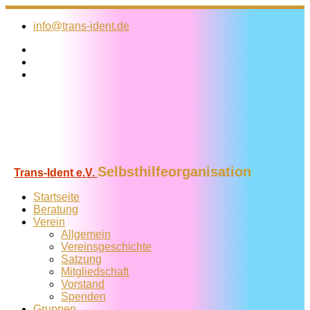
Zum
Inhalt
info@trans-ident.de
springen
Selbsthilfeorganisation
Trans-Ident e.V.
Startseite
Beratung
Verein
Allgemein
Vereins­geschichte
Satzung
Mitglied­schaft
Vorstand
Spenden
Gruppen