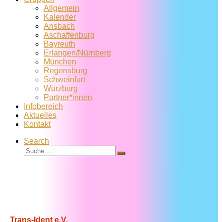
Allgemein
Kalender
Ansbach
Aschaffenburg
Bayreuth
Erlangen/Nürnberg
München
Regensburg
Schweinfurt
Würzburg
Partner*innen
Infobereich
Aktuelles
Kontakt
Search
Suche
Suche
…
Trans-Ident e.V.