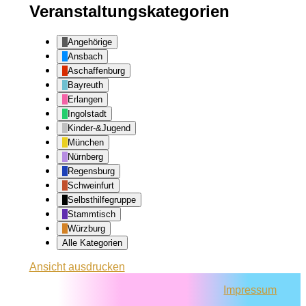
Veranstaltungskategorien
Angehörige
Ansbach
Aschaffenburg
Bayreuth
Erlangen
Ingolstadt
Kinder-&Jugend
München
Nürnberg
Regensburg
Schweinfurt
Selbsthilfegruppe
Stammtisch
Würzburg
Alle Kategorien
Ansicht
ausdrucken
Impressum