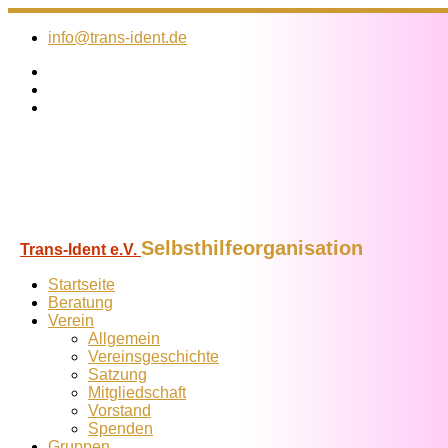
Zum
Inhalt
info@trans-ident.de
springen
Selbsthilfeorganisation
Trans-Ident e.V.
Startseite
Beratung
Verein
Allgemein
Vereins­geschichte
Satzung
Mitglied­schaft
Vorstand
Spenden
Gruppen