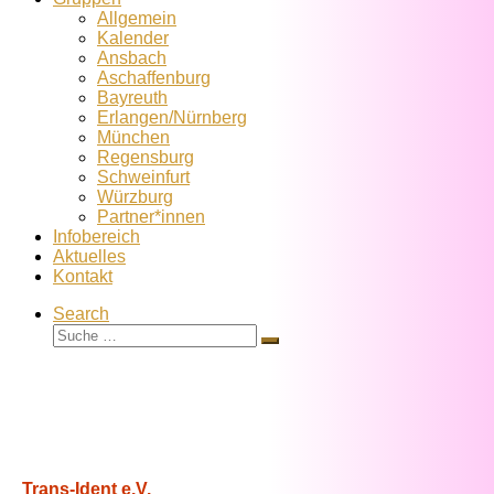
Allgemein
Kalender
Ansbach
Aschaffenburg
Bayreuth
Erlangen/Nürnberg
München
Regensburg
Schweinfurt
Würzburg
Partner*innen
Infobereich
Aktuelles
Kontakt
Search
Suche
Suche
…
Trans-Ident e.V.