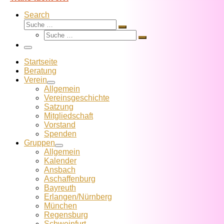
Search
Suche
Suche
Suche
…
Suche
…
Menü
Startseite
Beratung
Verein
Allgemein
Vereins­geschichte
Satzung
Mitglied­schaft
Vorstand
Spenden
Gruppen
Allgemein
Kalender
Ansbach
Aschaffenburg
Bayreuth
Erlangen/Nürnberg
München
Regensburg
Schweinfurt