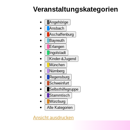
Veranstaltungskategorien
Angehörige
Ansbach
Aschaffenburg
Bayreuth
Erlangen
Ingolstadt
Kinder-&Jugend
München
Nürnberg
Regensburg
Schweinfurt
Selbsthilfegruppe
Stammtisch
Würzburg
Alle Kategorien
Ansicht
ausdrucken