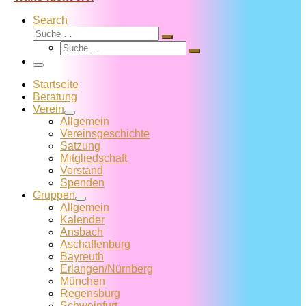
Search
Suche
Suche
Suche
…
Suche
…
Menü
Startseite
Beratung
Verein
Allgemein
Vereins­geschichte
Satzung
Mitglied­schaft
Vorstand
Spenden
Gruppen
Allgemein
Kalender
Ansbach
Aschaffenburg
Bayreuth
Erlangen/Nürnberg
München
Regensburg
Schweinfurt