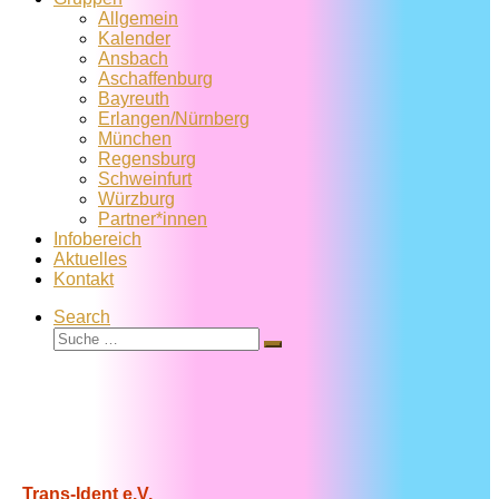
Allgemein
Kalender
Ansbach
Aschaffenburg
Bayreuth
Erlangen/Nürnberg
München
Regensburg
Schweinfurt
Würzburg
Partner*innen
Infobereich
Aktuelles
Kontakt
Search
Suche
Suche
…
Trans-Ident e.V.