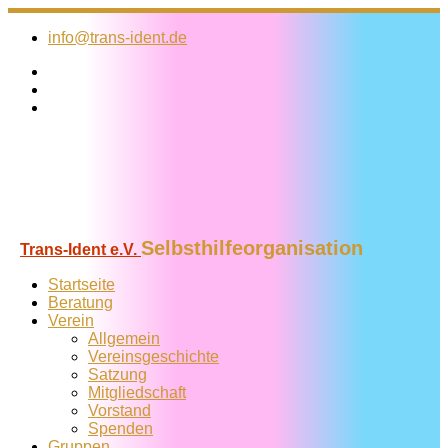
Zum
Inhalt
info@trans-ident.de
springen
Selbsthilfeorganisation
Trans-Ident e.V.
Startseite
Beratung
Verein
Allgemein
Vereins­geschichte
Satzung
Mitglied­schaft
Vorstand
Spenden
Gruppen