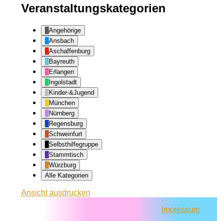
Veranstaltungskategorien
Angehörige
Ansbach
Aschaffenburg
Bayreuth
Erlangen
Ingolstadt
Kinder-&Jugend
München
Nürnberg
Regensburg
Schweinfurt
Selbsthilfegruppe
Stammtisch
Würzburg
Alle Kategorien
Ansicht
ausdrucken
Impressum