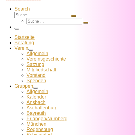
Search
Suche
Suche
Suche
…
Suche
…
Menü
Startseite
Beratung
Verein
Allgemein
Vereins­geschichte
Satzung
Mitglied­schaft
Vorstand
Spenden
Gruppen
Allgemein
Kalender
Ansbach
Aschaffenburg
Bayreuth
Erlangen/Nürnberg
München
Regensburg
Schweinfurt