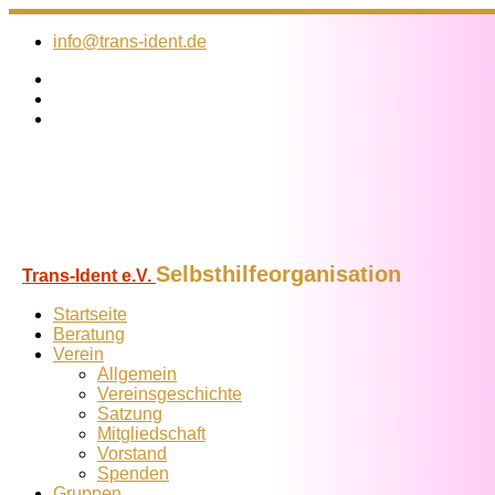
Zum
Inhalt
info@trans-ident.de
springen
Selbsthilfeorganisation
Trans-Ident e.V.
Startseite
Beratung
Verein
Allgemein
Vereins­geschichte
Satzung
Mitglied­schaft
Vorstand
Spenden
Gruppen