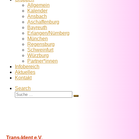
Allgemein
Kalender
Ansbach
Aschaffenburg
Bayreuth
Erlangen/Nürnberg
München
Regensburg
Schweinfurt
Würzburg
Partner*innen
Infobereich
Aktuelles
Kontakt
Search
Suche
Suche
…
Trans-Ident e.V.