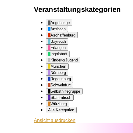
Veranstaltungskategorien
Angehörige
Ansbach
Aschaffenburg
Bayreuth
Erlangen
Ingolstadt
Kinder-&Jugend
München
Nürnberg
Regensburg
Schweinfurt
Selbsthilfegruppe
Stammtisch
Würzburg
Alle Kategorien
Ansicht
ausdrucken