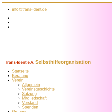
Zum
Inhalt
info@trans-ident.de
springen
Selbsthilfeorganisation
Trans-Ident e.V.
Startseite
Beratung
Verein
Allgemein
Vereins­geschichte
Satzung
Mitglied­schaft
Vorstand
Spenden
Gruppen