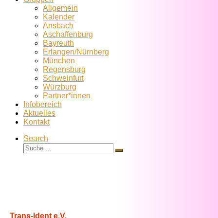
Allgemein
Kalender
Ansbach
Aschaffenburg
Bayreuth
Erlangen/Nürnberg
München
Regensburg
Schweinfurt
Würzburg
Partner*innen
Infobereich
Aktuelles
Kontakt
Search
Suche
Suche
…
Trans-Ident e.V.