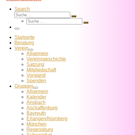
Search
Suche
Suche
Suche
…
Suche
…
Menü
Startseite
Beratung
Verein
Allgemein
Vereins­geschichte
Satzung
Mitglied­schaft
Vorstand
Spenden
Gruppen
Allgemein
Kalender
Ansbach
Aschaffenburg
Bayreuth
Erlangen/Nürnberg
München
Regensburg
Schweinfurt