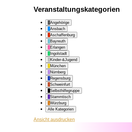
Veranstaltungskategorien
Angehörige
Ansbach
Aschaffenburg
Bayreuth
Erlangen
Ingolstadt
Kinder-&Jugend
München
Nürnberg
Regensburg
Schweinfurt
Selbsthilfegruppe
Stammtisch
Würzburg
Alle Kategorien
Ansicht
ausdrucken