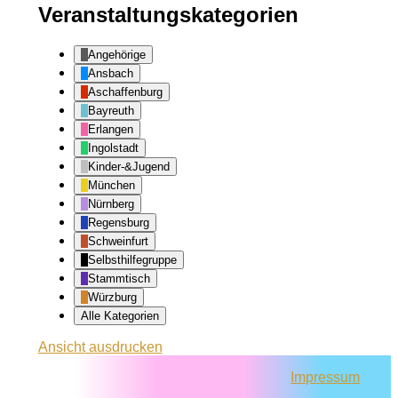
Veranstaltungskategorien
Angehörige
Ansbach
Aschaffenburg
Bayreuth
Erlangen
Ingolstadt
Kinder-&Jugend
München
Nürnberg
Regensburg
Schweinfurt
Selbsthilfegruppe
Stammtisch
Würzburg
Alle Kategorien
Ansicht
ausdrucken
Impressum