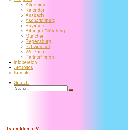
Allgemein
Kalender
Ansbach
Aschaffenburg
Bayreuth
Erlangen/Nürnberg
München
Regensburg
Schweinfurt
Würzburg
Partner*innen
Infobereich
Aktuelles
Kontakt
Search
Suche
Suche
…
Trans-Ident e.V.