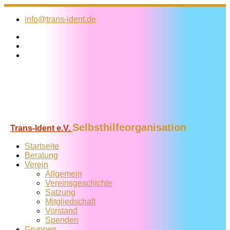
Zum
Inhalt
info@trans-ident.de
springen
Selbsthilfeorganisation
Trans-Ident e.V.
Startseite
Beratung
Verein
Allgemein
Vereins­geschichte
Satzung
Mitglied­schaft
Vorstand
Spenden
Gruppen