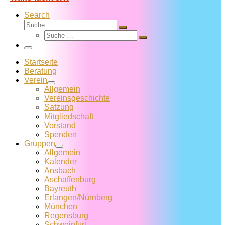
Search
Suche
Suche
Suche
…
Suche
…
Menü
Startseite
Beratung
Verein
Allgemein
Vereins­geschichte
Satzung
Mitglied­schaft
Vorstand
Spenden
Gruppen
Allgemein
Kalender
Ansbach
Aschaffenburg
Bayreuth
Erlangen/Nürnberg
München
Regensburg
Schweinfurt