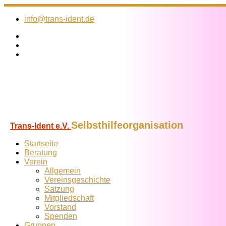
Zum
Inhalt
info@trans-ident.de
springen
Selbsthilfeorganisation
Trans-Ident e.V.
Startseite
Beratung
Verein
Allgemein
Vereins­geschichte
Satzung
Mitglied­schaft
Vorstand
Spenden
Gruppen