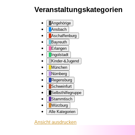
Veranstaltungskategorien
Angehörige
Ansbach
Aschaffenburg
Bayreuth
Erlangen
Ingolstadt
Kinder-&Jugend
München
Nürnberg
Regensburg
Schweinfurt
Selbsthilfegruppe
Stammtisch
Würzburg
Alle Kategorien
Ansicht
ausdrucken