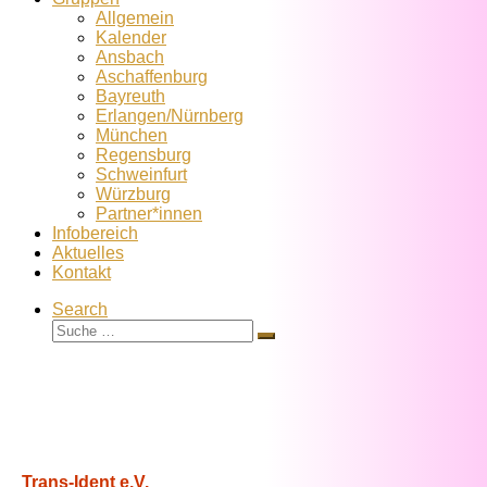
Allgemein
Kalender
Ansbach
Aschaffenburg
Bayreuth
Erlangen/Nürnberg
München
Regensburg
Schweinfurt
Würzburg
Partner*innen
Infobereich
Aktuelles
Kontakt
Search
Suche
Suche
…
Trans-Ident e.V.