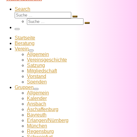
Search
Suche
Suche
Suche
…
Suche
…
Menü
Startseite
Beratung
Verein
Allgemein
Vereins­geschichte
Satzung
Mitglied­schaft
Vorstand
Spenden
Gruppen
Allgemein
Kalender
Ansbach
Aschaffenburg
Bayreuth
Erlangen/Nürnberg
München
Regensburg
Schweinfurt