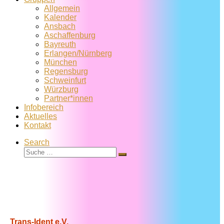
Allgemein
Kalender
Ansbach
Aschaffenburg
Bayreuth
Erlangen/Nürnberg
München
Regensburg
Schweinfurt
Würzburg
Partner*innen
Infobereich
Aktuelles
Kontakt
Search
Suche
Suche
…
Trans-Ident e.V.