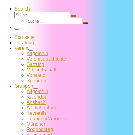
Search
Suche
Suche
Suche
…
Suche
…
Menü
Startseite
Beratung
Verein
Allgemein
Vereins­geschichte
Satzung
Mitglied­schaft
Vorstand
Spenden
Gruppen
Allgemein
Kalender
Ansbach
Aschaffenburg
Bayreuth
Erlangen/Nürnberg
München
Regensburg
Schweinfurt