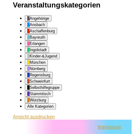
Veranstaltungskategorien
Angehörige
Ansbach
Aschaffenburg
Bayreuth
Erlangen
Ingolstadt
Kinder-&Jugend
München
Nürnberg
Regensburg
Schweinfurt
Selbsthilfegruppe
Stammtisch
Würzburg
Alle Kategorien
Ansicht
ausdrucken
Impressum