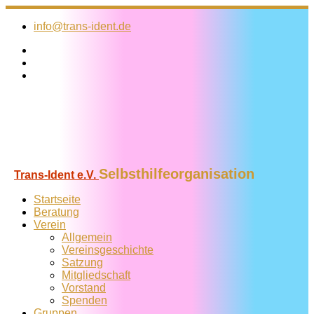
Zum
Inhalt
info@trans-ident.de
springen
Selbsthilfeorganisation
Trans-Ident e.V.
Startseite
Beratung
Verein
Allgemein
Vereins­geschichte
Satzung
Mitglied­schaft
Vorstand
Spenden
Gruppen