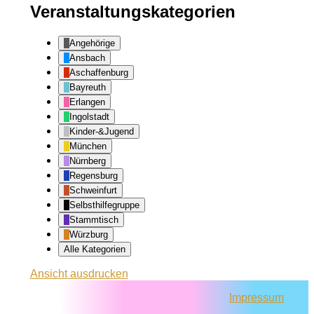
Veranstaltungskategorien
Angehörige
Ansbach
Aschaffenburg
Bayreuth
Erlangen
Ingolstadt
Kinder-&Jugend
München
Nürnberg
Regensburg
Schweinfurt
Selbsthilfegruppe
Stammtisch
Würzburg
Alle Kategorien
Ansicht
ausdrucken
Impressum