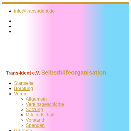
Zum
Inhalt
info@trans-ident.de
springen
Selbsthilfeorganisation
Trans-Ident e.V.
Startseite
Beratung
Verein
Allgemein
Vereins­geschichte
Satzung
Mitglied­schaft
Vorstand
Spenden
Gruppen