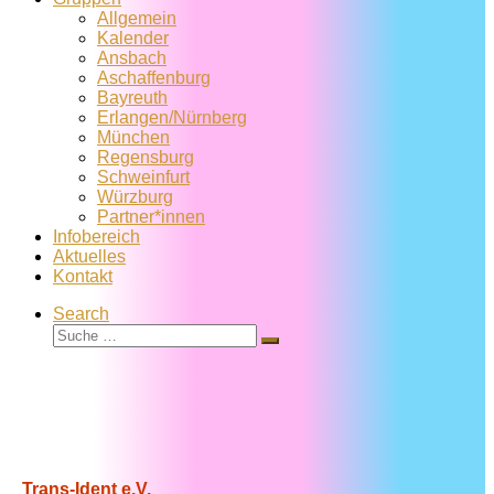
Allgemein
Kalender
Ansbach
Aschaffenburg
Bayreuth
Erlangen/Nürnberg
München
Regensburg
Schweinfurt
Würzburg
Partner*innen
Infobereich
Aktuelles
Kontakt
Search
Suche
Suche
…
Trans-Ident e.V.