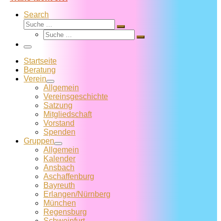
Search
Suche
Suche
Suche
…
Suche
…
Menü
Startseite
Beratung
Verein
Allgemein
Vereins­geschichte
Satzung
Mitglied­schaft
Vorstand
Spenden
Gruppen
Allgemein
Kalender
Ansbach
Aschaffenburg
Bayreuth
Erlangen/Nürnberg
München
Regensburg
Schweinfurt