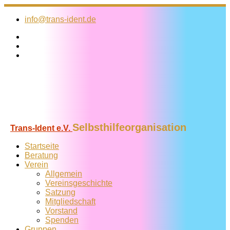
Zum
Inhalt
info@trans-ident.de
springen
Selbsthilfeorganisation
Trans-Ident e.V.
Startseite
Beratung
Verein
Allgemein
Vereins­geschichte
Satzung
Mitglied­schaft
Vorstand
Spenden
Gruppen