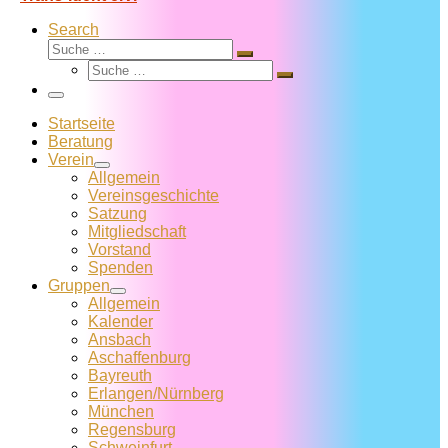
Search
Suche
Suche
Suche
…
Suche
…
Menü
Startseite
Beratung
Verein
Allgemein
Vereins­geschichte
Satzung
Mitglied­schaft
Vorstand
Spenden
Gruppen
Allgemein
Kalender
Ansbach
Aschaffenburg
Bayreuth
Erlangen/Nürnberg
München
Regensburg
Schweinfurt