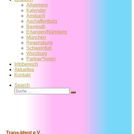
Allgemein
Kalender
Ansbach
Aschaffenburg
Bayreuth
Erlangen/Nürnberg
München
Regensburg
Schweinfurt
Würzburg
Partner*innen
Infobereich
Aktuelles
Kontakt
Search
Suche
Suche
…
Trans-Ident e.V.