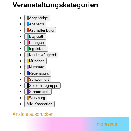
Veranstaltungskategorien
Angehörige
Ansbach
Aschaffenburg
Bayreuth
Erlangen
Ingolstadt
Kinder-&Jugend
München
Nürnberg
Regensburg
Schweinfurt
Selbsthilfegruppe
Stammtisch
Würzburg
Alle Kategorien
Ansicht
ausdrucken
Impressum