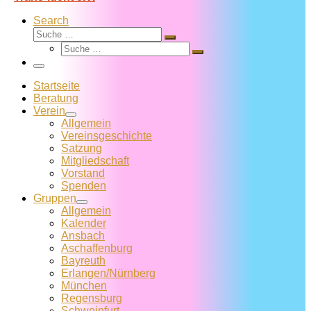
Search
Suche
Suche
Suche
…
Suche
…
Menü
Startseite
Beratung
Verein
Allgemein
Vereins­geschichte
Satzung
Mitglied­schaft
Vorstand
Spenden
Gruppen
Allgemein
Kalender
Ansbach
Aschaffenburg
Bayreuth
Erlangen/Nürnberg
München
Regensburg
Schweinfurt