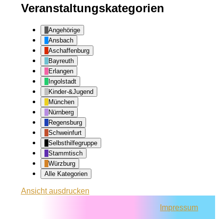
Veranstaltungskategorien
Angehörige
Ansbach
Aschaffenburg
Bayreuth
Erlangen
Ingolstadt
Kinder-&Jugend
München
Nürnberg
Regensburg
Schweinfurt
Selbsthilfegruppe
Stammtisch
Würzburg
Alle Kategorien
Ansicht
ausdrucken
Impressum