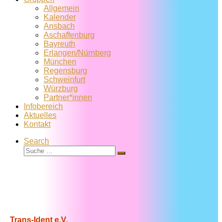
Allgemein
Kalender
Ansbach
Aschaffenburg
Bayreuth
Erlangen/Nürnberg
München
Regensburg
Schweinfurt
Würzburg
Partner*innen
Infobereich
Aktuelles
Kontakt
Search
Suche
Suche
…
Trans-Ident e.V.