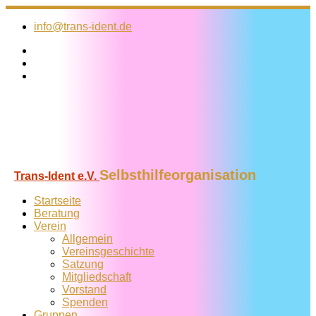
Zum
Inhalt
info@trans-ident.de
springen
Selbsthilfeorganisation
Trans-Ident e.V.
Startseite
Beratung
Verein
Allgemein
Vereins­geschichte
Satzung
Mitglied­schaft
Vorstand
Spenden
Gruppen