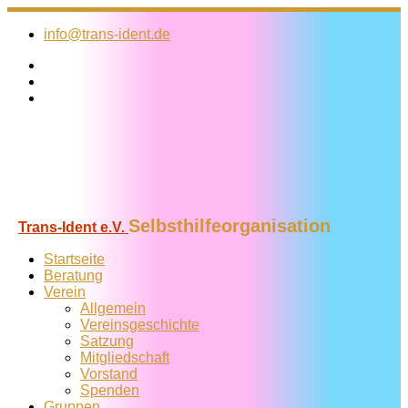
Zum
Inhalt
info@trans-ident.de
springen
Selbsthilfeorganisation
Trans-Ident e.V.
Startseite
Beratung
Verein
Allgemein
Vereins­geschichte
Satzung
Mitglied­schaft
Vorstand
Spenden
Gruppen