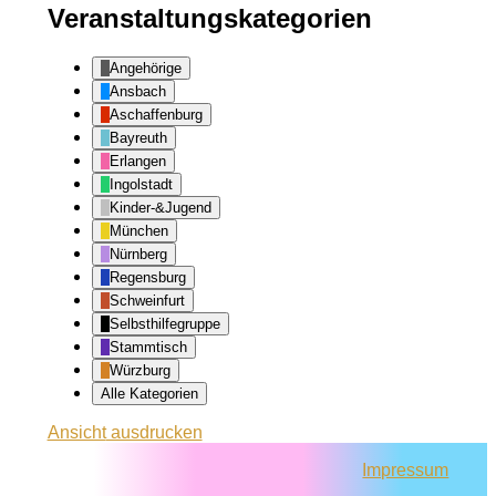
Veranstaltungskategorien
Angehörige
Ansbach
Aschaffenburg
Bayreuth
Erlangen
Ingolstadt
Kinder-&Jugend
München
Nürnberg
Regensburg
Schweinfurt
Selbsthilfegruppe
Stammtisch
Würzburg
Alle Kategorien
Ansicht
ausdrucken
Impressum