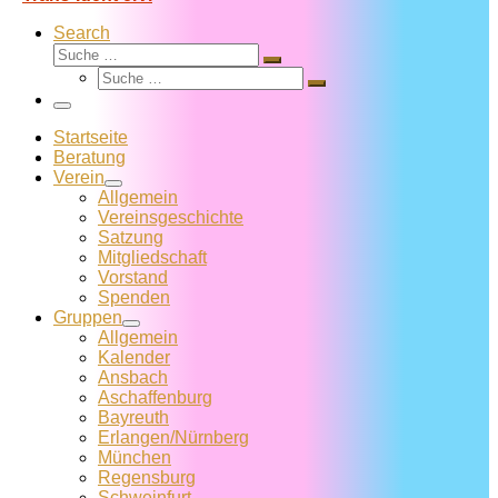
Search
Suche
Suche
Suche
…
Suche
…
Menü
Startseite
Beratung
Verein
Allgemein
Vereins­geschichte
Satzung
Mitglied­schaft
Vorstand
Spenden
Gruppen
Allgemein
Kalender
Ansbach
Aschaffenburg
Bayreuth
Erlangen/Nürnberg
München
Regensburg
Schweinfurt