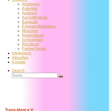
Allgemein
Kalender
Ansbach
Aschaffenburg
Bayreuth
Erlangen/Nürnberg
München
Regensburg
Schweinfurt
Würzburg
Partner*innen
Infobereich
Aktuelles
Kontakt
Search
Suche
Suche
…
Trans-Ident e.V.