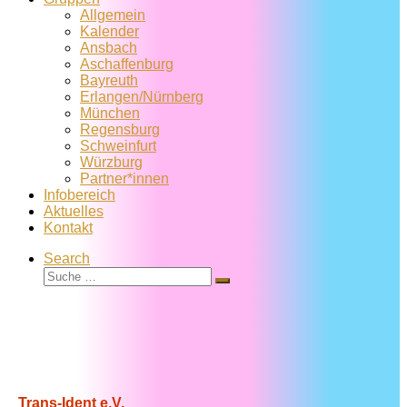
Allgemein
Kalender
Ansbach
Aschaffenburg
Bayreuth
Erlangen/Nürnberg
München
Regensburg
Schweinfurt
Würzburg
Partner*innen
Infobereich
Aktuelles
Kontakt
Search
Suche
Suche
…
Trans-Ident e.V.