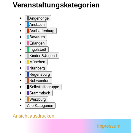
Veranstaltungskategorien
Angehörige
Ansbach
Aschaffenburg
Bayreuth
Erlangen
Ingolstadt
Kinder-&Jugend
München
Nürnberg
Regensburg
Schweinfurt
Selbsthilfegruppe
Stammtisch
Würzburg
Alle Kategorien
Ansicht
ausdrucken
Impressum