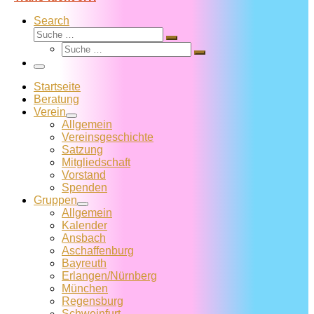
Search
Suche
Suche
Suche
…
Suche
…
Menü
Startseite
Beratung
Verein
Allgemein
Vereins­geschichte
Satzung
Mitglied­schaft
Vorstand
Spenden
Gruppen
Allgemein
Kalender
Ansbach
Aschaffenburg
Bayreuth
Erlangen/Nürnberg
München
Regensburg
Schweinfurt