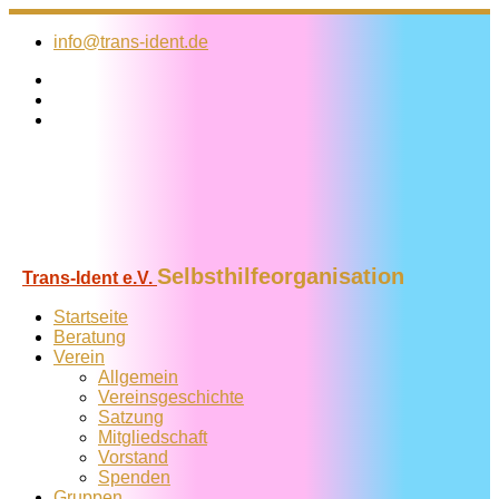
Zum
Inhalt
info@trans-ident.de
springen
Selbsthilfeorganisation
Trans-Ident e.V.
Startseite
Beratung
Verein
Allgemein
Vereins­geschichte
Satzung
Mitglied­schaft
Vorstand
Spenden
Gruppen