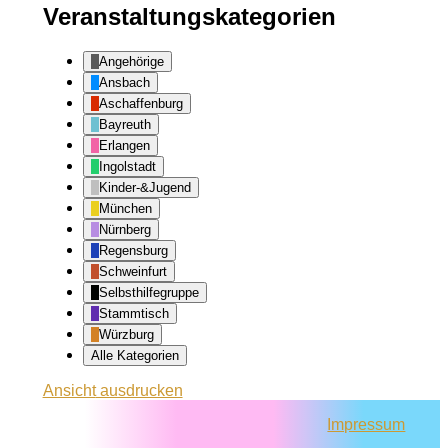
Veranstaltungskategorien
Angehörige
Ansbach
Aschaffenburg
Bayreuth
Erlangen
Ingolstadt
Kinder-&Jugend
München
Nürnberg
Regensburg
Schweinfurt
Selbsthilfegruppe
Stammtisch
Würzburg
Alle Kategorien
Ansicht
ausdrucken
Impressum