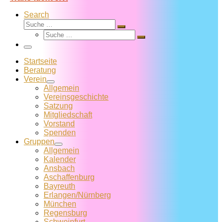
Search
Suche
Suche
Suche
…
Suche
…
Menü
Startseite
Beratung
Verein
Allgemein
Vereins­geschichte
Satzung
Mitglied­schaft
Vorstand
Spenden
Gruppen
Allgemein
Kalender
Ansbach
Aschaffenburg
Bayreuth
Erlangen/Nürnberg
München
Regensburg
Schweinfurt