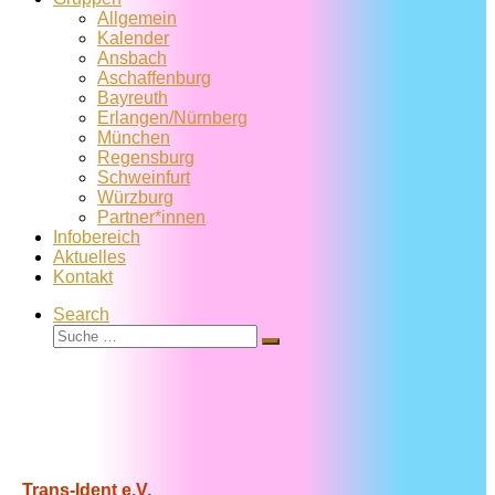
Allgemein
Kalender
Ansbach
Aschaffenburg
Bayreuth
Erlangen/Nürnberg
München
Regensburg
Schweinfurt
Würzburg
Partner*innen
Infobereich
Aktuelles
Kontakt
Search
Suche
Suche
…
Trans-Ident e.V.