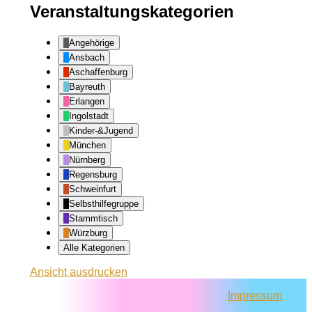
Veranstaltungskategorien
Angehörige
Ansbach
Aschaffenburg
Bayreuth
Erlangen
Ingolstadt
Kinder-&Jugend
München
Nürnberg
Regensburg
Schweinfurt
Selbsthilfegruppe
Stammtisch
Würzburg
Alle Kategorien
Ansicht
ausdrucken
Impressum