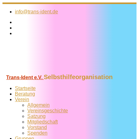
Zum
Inhalt
info@trans-ident.de
springen
Selbsthilfeorganisation
Trans-Ident e.V.
Startseite
Beratung
Verein
Allgemein
Vereins­geschichte
Satzung
Mitglied­schaft
Vorstand
Spenden
Gruppen