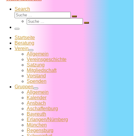
Search
Suche
Suche
Suche
…
Suche
…
Menü
Startseite
Beratung
Verein
Allgemein
Vereins­geschichte
Satzung
Mitglied­schaft
Vorstand
Spenden
Gruppen
Allgemein
Kalender
Ansbach
Aschaffenburg
Bayreuth
Erlangen/Nürnberg
München
Regensburg
Schweinfurt