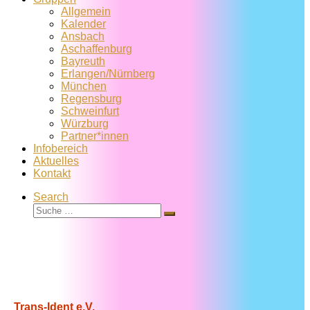
Allgemein
Kalender
Ansbach
Aschaffenburg
Bayreuth
Erlangen/Nürnberg
München
Regensburg
Schweinfurt
Würzburg
Partner*innen
Infobereich
Aktuelles
Kontakt
Search
Suche
Suche
…
Trans-Ident e.V.