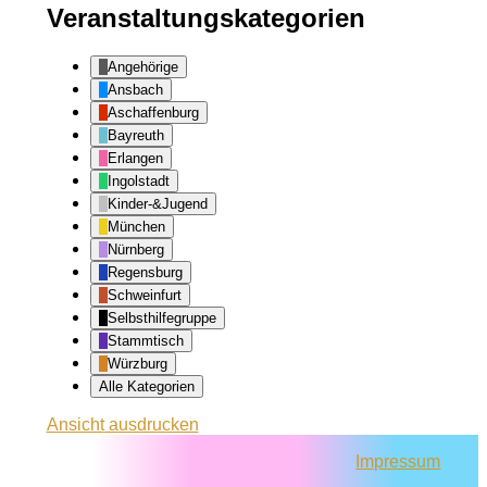
Veranstaltungskategorien
Angehörige
Ansbach
Aschaffenburg
Bayreuth
Erlangen
Ingolstadt
Kinder-&Jugend
München
Nürnberg
Regensburg
Schweinfurt
Selbsthilfegruppe
Stammtisch
Würzburg
Alle Kategorien
Ansicht
ausdrucken
Impressum