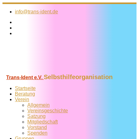
Zum
Inhalt
info@trans-ident.de
springen
Selbsthilfeorganisation
Trans-Ident e.V.
Startseite
Beratung
Verein
Allgemein
Vereins­geschichte
Satzung
Mitglied­schaft
Vorstand
Spenden
Gruppen