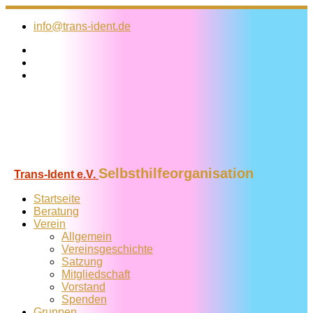
Zum
Inhalt
info@trans-ident.de
springen
Selbsthilfeorganisation
Trans-Ident e.V.
Startseite
Beratung
Verein
Allgemein
Vereins­geschichte
Satzung
Mitglied­schaft
Vorstand
Spenden
Gruppen