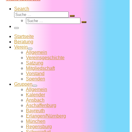
Search
Suche
Suche
Suche
…
Suche
…
Menü
Startseite
Beratung
Verein
Allgemein
Vereins­geschichte
Satzung
Mitglied­schaft
Vorstand
Spenden
Gruppen
Allgemein
Kalender
Ansbach
Aschaffenburg
Bayreuth
Erlangen/Nürnberg
München
Regensburg
Schweinfurt