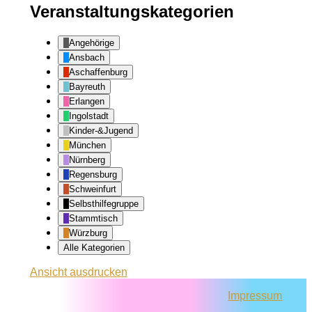
Veranstaltungskategorien
Angehörige
Ansbach
Aschaffenburg
Bayreuth
Erlangen
Ingolstadt
Kinder-&Jugend
München
Nürnberg
Regensburg
Schweinfurt
Selbsthilfegruppe
Stammtisch
Würzburg
Alle Kategorien
Ansicht
ausdrucken
Impressum