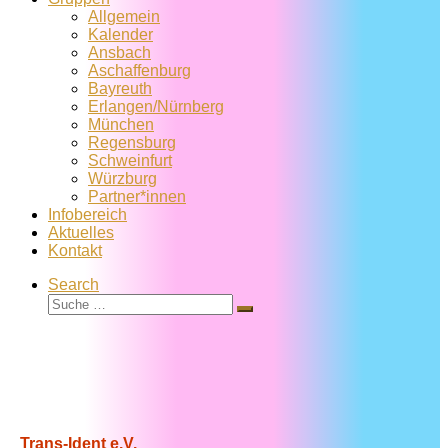
Allgemein
Kalender
Ansbach
Aschaffenburg
Bayreuth
Erlangen/Nürnberg
München
Regensburg
Schweinfurt
Würzburg
Partner*innen
Infobereich
Aktuelles
Kontakt
Search
Suche
Suche
…
Trans-Ident e.V.