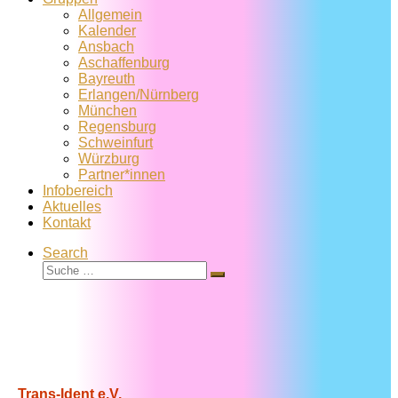
Allgemein
Kalender
Ansbach
Aschaffenburg
Bayreuth
Erlangen/Nürnberg
München
Regensburg
Schweinfurt
Würzburg
Partner*innen
Infobereich
Aktuelles
Kontakt
Search
Suche
Suche
…
Trans-Ident e.V.