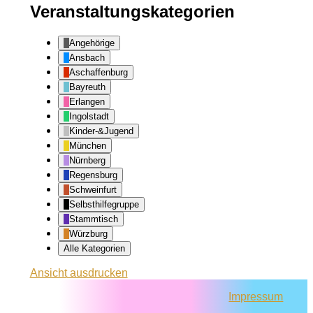
Veranstaltungskategorien
Angehörige
Ansbach
Aschaffenburg
Bayreuth
Erlangen
Ingolstadt
Kinder-&Jugend
München
Nürnberg
Regensburg
Schweinfurt
Selbsthilfegruppe
Stammtisch
Würzburg
Alle Kategorien
Ansicht
ausdrucken
Impressum