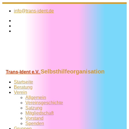
Zum
Inhalt
info@trans-ident.de
springen
Selbsthilfeorganisation
Trans-Ident e.V.
Startseite
Beratung
Verein
Allgemein
Vereins­geschichte
Satzung
Mitglied­schaft
Vorstand
Spenden
Gruppen