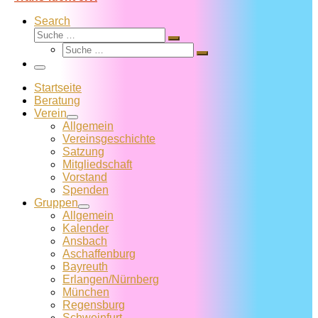
Search
Suche
Suche
Suche
…
Suche
…
Menü
Startseite
Beratung
Verein
Allgemein
Vereins­geschichte
Satzung
Mitglied­schaft
Vorstand
Spenden
Gruppen
Allgemein
Kalender
Ansbach
Aschaffenburg
Bayreuth
Erlangen/Nürnberg
München
Regensburg
Schweinfurt