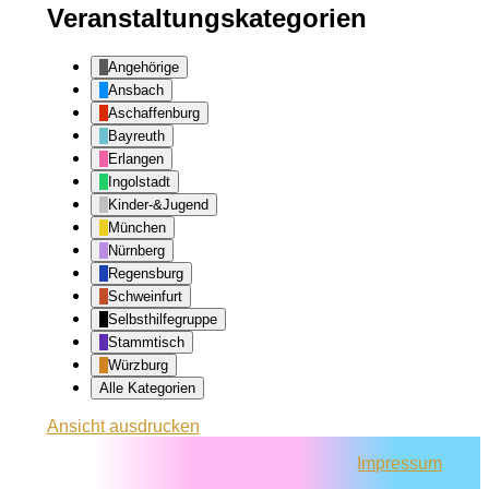
Veranstaltungskategorien
Angehörige
Ansbach
Aschaffenburg
Bayreuth
Erlangen
Ingolstadt
Kinder-&Jugend
München
Nürnberg
Regensburg
Schweinfurt
Selbsthilfegruppe
Stammtisch
Würzburg
Alle Kategorien
Ansicht
ausdrucken
Impressum