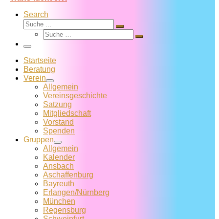
Search
Suche
Suche
Suche
…
Suche
…
Menü
Startseite
Beratung
Verein
Allgemein
Vereins­geschichte
Satzung
Mitglied­schaft
Vorstand
Spenden
Gruppen
Allgemein
Kalender
Ansbach
Aschaffenburg
Bayreuth
Erlangen/Nürnberg
München
Regensburg
Schweinfurt