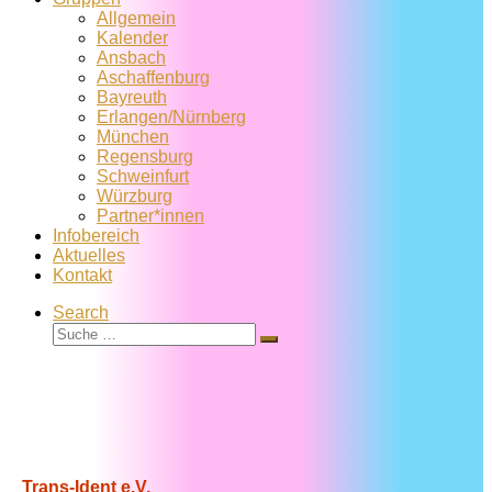
Allgemein
Kalender
Ansbach
Aschaffenburg
Bayreuth
Erlangen/Nürnberg
München
Regensburg
Schweinfurt
Würzburg
Partner*innen
Infobereich
Aktuelles
Kontakt
Search
Suche
Suche
…
Trans-Ident e.V.