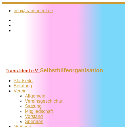
Zum
Inhalt
info@trans-ident.de
springen
Selbsthilfeorganisation
Trans-Ident e.V.
Startseite
Beratung
Verein
Allgemein
Vereins­geschichte
Satzung
Mitglied­schaft
Vorstand
Spenden
Gruppen