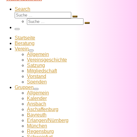
Search
Suche
Suche
Suche
…
Suche
…
Menü
Startseite
Beratung
Verein
Allgemein
Vereins­geschichte
Satzung
Mitglied­schaft
Vorstand
Spenden
Gruppen
Allgemein
Kalender
Ansbach
Aschaffenburg
Bayreuth
Erlangen/Nürnberg
München
Regensburg
Schweinfurt