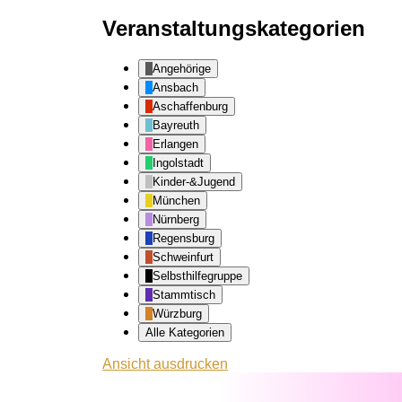
Veranstaltungskategorien
Angehörige
Ansbach
Aschaffenburg
Bayreuth
Erlangen
Ingolstadt
Kinder-&Jugend
München
Nürnberg
Regensburg
Schweinfurt
Selbsthilfegruppe
Stammtisch
Würzburg
Alle Kategorien
Ansicht
ausdrucken