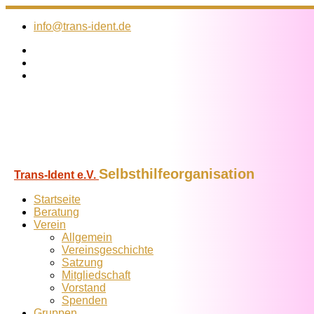
Zum
Inhalt
info@trans-ident.de
springen
Selbsthilfeorganisation
Trans-Ident e.V.
Startseite
Beratung
Verein
Allgemein
Vereins­geschichte
Satzung
Mitglied­schaft
Vorstand
Spenden
Gruppen