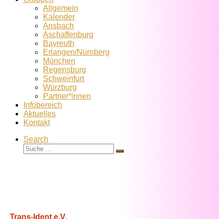
Allgemein
Kalender
Ansbach
Aschaffenburg
Bayreuth
Erlangen/Nürnberg
München
Regensburg
Schweinfurt
Würzburg
Partner*innen
Infobereich
Aktuelles
Kontakt
Search
Suche
Suche
…
Trans-Ident e.V.