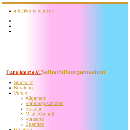
Zum
Inhalt
info@trans-ident.de
springen
Selbsthilfeorganisation
Trans-Ident e.V.
Startseite
Beratung
Verein
Allgemein
Vereins­geschichte
Satzung
Mitglied­schaft
Vorstand
Spenden
Gruppen