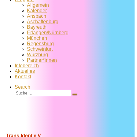
Allgemein
Kalender
Ansbach
Aschaffenburg
Bayreuth
Erlangen/Nürnberg
München
Regensburg
Schweinfurt
Würzburg
Partner*innen
Infobereich
Aktuelles
Kontakt
Search
Suche
Suche
…
Trans-Ident e.V.