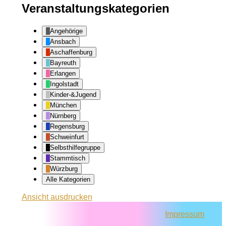
Veranstaltungskategorien
Angehörige
Ansbach
Aschaffenburg
Bayreuth
Erlangen
Ingolstadt
Kinder-&Jugend
München
Nürnberg
Regensburg
Schweinfurt
Selbsthilfegruppe
Stammtisch
Würzburg
Alle Kategorien
Ansicht
ausdrucken
Impressum