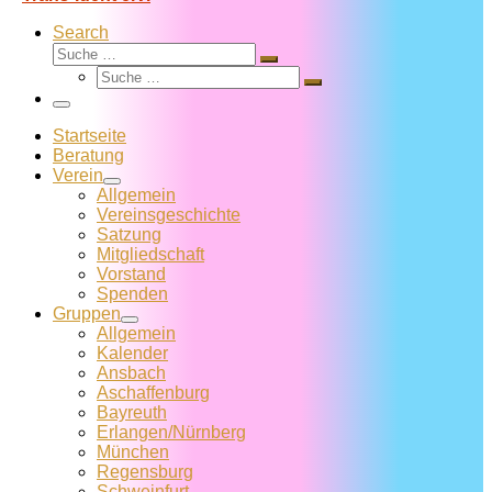
Search
Suche
Suche
Suche
…
Suche
…
Menü
Startseite
Beratung
Verein
Allgemein
Vereins­geschichte
Satzung
Mitglied­schaft
Vorstand
Spenden
Gruppen
Allgemein
Kalender
Ansbach
Aschaffenburg
Bayreuth
Erlangen/Nürnberg
München
Regensburg
Schweinfurt