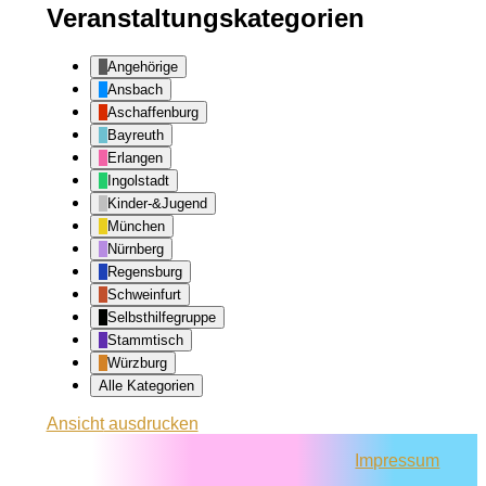
Veranstaltungskategorien
Angehörige
Ansbach
Aschaffenburg
Bayreuth
Erlangen
Ingolstadt
Kinder-&Jugend
München
Nürnberg
Regensburg
Schweinfurt
Selbsthilfegruppe
Stammtisch
Würzburg
Alle Kategorien
Ansicht
ausdrucken
Impressum