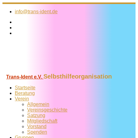
Zum
Inhalt
info@trans-ident.de
springen
Selbsthilfeorganisation
Trans-Ident e.V.
Startseite
Beratung
Verein
Allgemein
Vereins­geschichte
Satzung
Mitglied­schaft
Vorstand
Spenden
Gruppen