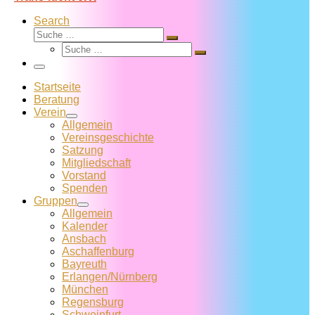
Search
Suche
Suche
Suche
…
Suche
…
Menü
Startseite
Beratung
Verein
Allgemein
Vereins­geschichte
Satzung
Mitglied­schaft
Vorstand
Spenden
Gruppen
Allgemein
Kalender
Ansbach
Aschaffenburg
Bayreuth
Erlangen/Nürnberg
München
Regensburg
Schweinfurt