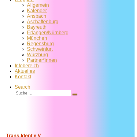
Allgemein
Kalender
Ansbach
Aschaffenburg
Bayreuth
Erlangen/Nürnberg
München
Regensburg
Schweinfurt
Würzburg
Partner*innen
Infobereich
Aktuelles
Kontakt
Search
Suche
Suche
…
Trans-Ident e.V.