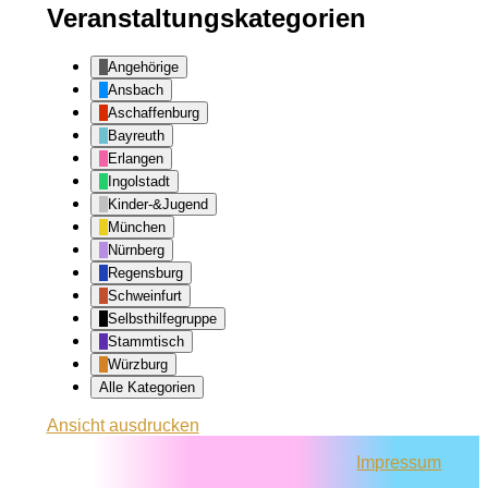
Veranstaltungskategorien
Angehörige
Ansbach
Aschaffenburg
Bayreuth
Erlangen
Ingolstadt
Kinder-&Jugend
München
Nürnberg
Regensburg
Schweinfurt
Selbsthilfegruppe
Stammtisch
Würzburg
Alle Kategorien
Ansicht
ausdrucken
Impressum