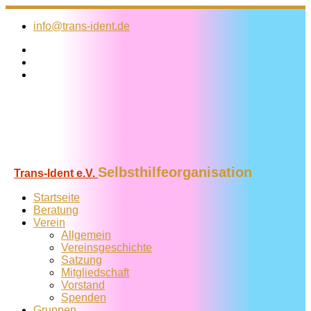
Zum
Inhalt
info@trans-ident.de
springen
Selbsthilfeorganisation
Trans-Ident e.V.
Startseite
Beratung
Verein
Allgemein
Vereins­geschichte
Satzung
Mitglied­schaft
Vorstand
Spenden
Gruppen