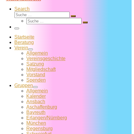
Search
Suche
Suche
Suche
…
Suche
…
Menü
Startseite
Beratung
Verein
Allgemein
Vereins­geschichte
Satzung
Mitglied­schaft
Vorstand
Spenden
Gruppen
Allgemein
Kalender
Ansbach
Aschaffenburg
Bayreuth
Erlangen/Nürnberg
München
Regensburg
Schweinfurt