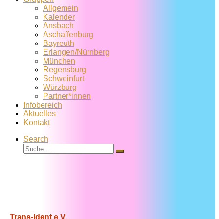
Allgemein
Kalender
Ansbach
Aschaffenburg
Bayreuth
Erlangen/Nürnberg
München
Regensburg
Schweinfurt
Würzburg
Partner*innen
Infobereich
Aktuelles
Kontakt
Search
Suche
Suche
…
Trans-Ident e.V.