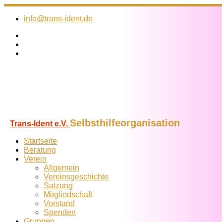
Zum
Inhalt
info@trans-ident.de
springen
Selbsthilfeorganisation
Trans-Ident e.V.
Startseite
Beratung
Verein
Allgemein
Vereins­geschichte
Satzung
Mitglied­schaft
Vorstand
Spenden
Gruppen