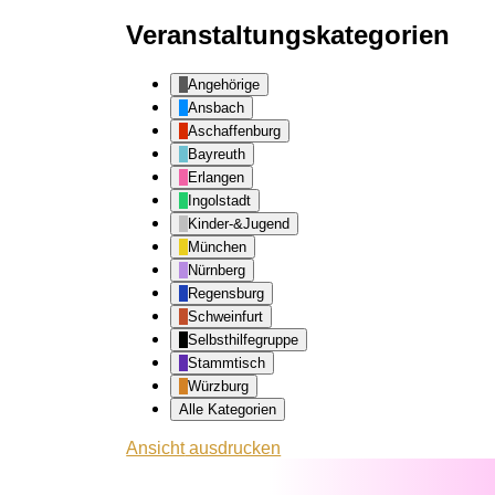
Veranstaltungskategorien
Angehörige
Ansbach
Aschaffenburg
Bayreuth
Erlangen
Ingolstadt
Kinder-&Jugend
München
Nürnberg
Regensburg
Schweinfurt
Selbsthilfegruppe
Stammtisch
Würzburg
Alle Kategorien
Ansicht
ausdrucken