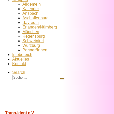
Allgemein
Kalender
Ansbach
Aschaffenburg
Bayreuth
Erlangen/Nürnberg
München
Regensburg
Schweinfurt
Würzburg
Partner*innen
Infobereich
Aktuelles
Kontakt
Search
Suche
Suche
…
Trans-Ident e.V.