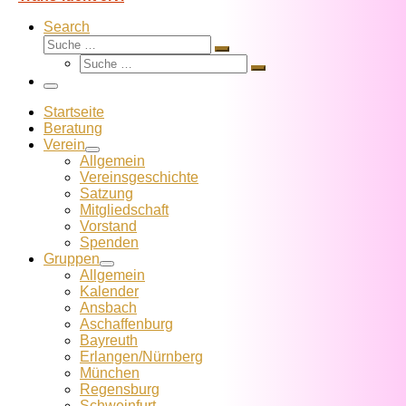
Search
Suche
Suche
Suche
…
Suche
…
Menü
Startseite
Beratung
Verein
Allgemein
Vereins­geschichte
Satzung
Mitglied­schaft
Vorstand
Spenden
Gruppen
Allgemein
Kalender
Ansbach
Aschaffenburg
Bayreuth
Erlangen/Nürnberg
München
Regensburg
Schweinfurt