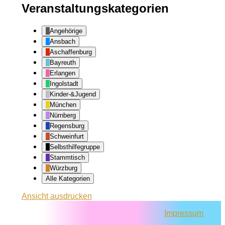
Veranstaltungskategorien
Angehörige
Ansbach
Aschaffenburg
Bayreuth
Erlangen
Ingolstadt
Kinder-&Jugend
München
Nürnberg
Regensburg
Schweinfurt
Selbsthilfegruppe
Stammtisch
Würzburg
Alle Kategorien
Ansicht
ausdrucken
Impressum