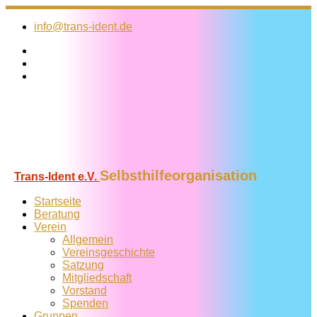
Zum
Inhalt
info@trans-ident.de
springen
Selbsthilfeorganisation
Trans-Ident e.V.
Startseite
Beratung
Verein
Allgemein
Vereins­geschichte
Satzung
Mitglied­schaft
Vorstand
Spenden
Gruppen