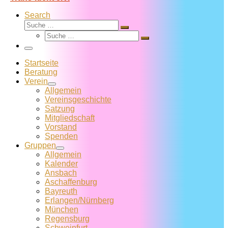
Search
Suche
Suche
Suche
…
Suche
…
Menü
Startseite
Beratung
Verein
Allgemein
Vereins­geschichte
Satzung
Mitglied­schaft
Vorstand
Spenden
Gruppen
Allgemein
Kalender
Ansbach
Aschaffenburg
Bayreuth
Erlangen/Nürnberg
München
Regensburg
Schweinfurt