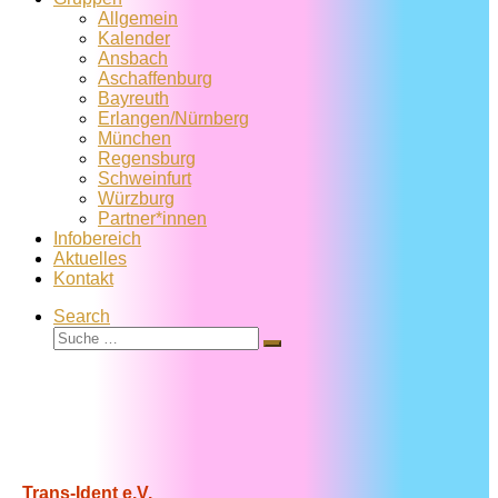
Allgemein
Kalender
Ansbach
Aschaffenburg
Bayreuth
Erlangen/Nürnberg
München
Regensburg
Schweinfurt
Würzburg
Partner*innen
Infobereich
Aktuelles
Kontakt
Search
Suche
Suche
…
Trans-Ident e.V.