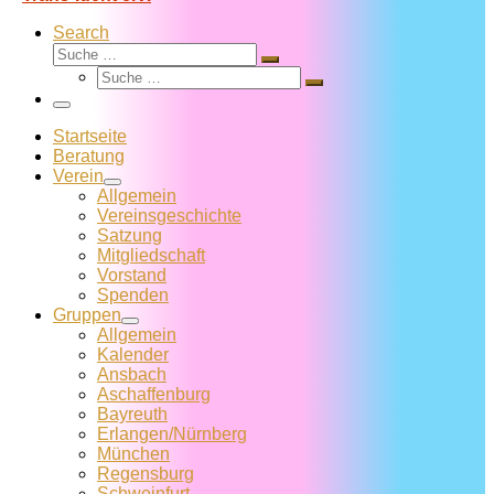
Search
Suche
Suche
Suche
…
Suche
…
Menü
Startseite
Beratung
Verein
Allgemein
Vereins­geschichte
Satzung
Mitglied­schaft
Vorstand
Spenden
Gruppen
Allgemein
Kalender
Ansbach
Aschaffenburg
Bayreuth
Erlangen/Nürnberg
München
Regensburg
Schweinfurt