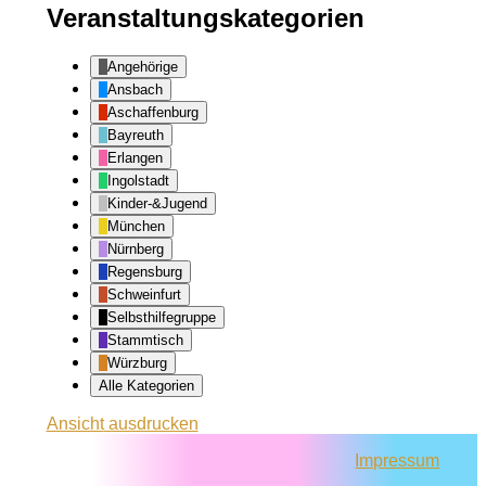
Veranstaltungskategorien
Angehörige
Ansbach
Aschaffenburg
Bayreuth
Erlangen
Ingolstadt
Kinder-&Jugend
München
Nürnberg
Regensburg
Schweinfurt
Selbsthilfegruppe
Stammtisch
Würzburg
Alle Kategorien
Ansicht
ausdrucken
Impressum