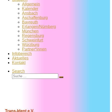
Allgemein
Kalender
Ansbach
Aschaffenburg
Bayreuth
Erlangen/Nürnberg
München
Regensburg
Schweinfurt
Würzburg
Partner*innen
Infobereich
Aktuelles
Kontakt
Search
Suche
Suche
…
Trans-Ident e.V.