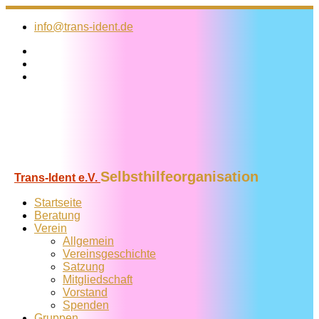
Zum
Inhalt
info@trans-ident.de
springen
Selbsthilfeorganisation
Trans-Ident e.V.
Startseite
Beratung
Verein
Allgemein
Vereins­geschichte
Satzung
Mitglied­schaft
Vorstand
Spenden
Gruppen