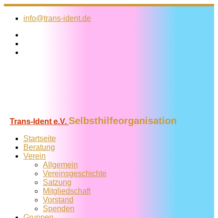
Zum
Inhalt
info@trans-ident.de
springen
Selbsthilfeorganisation
Trans-Ident e.V.
Startseite
Beratung
Verein
Allgemein
Vereins­geschichte
Satzung
Mitglied­schaft
Vorstand
Spenden
Gruppen