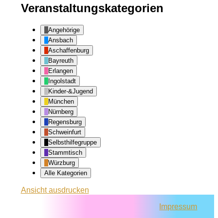
Veranstaltungskategorien
Angehörige
Ansbach
Aschaffenburg
Bayreuth
Erlangen
Ingolstadt
Kinder-&Jugend
München
Nürnberg
Regensburg
Schweinfurt
Selbsthilfegruppe
Stammtisch
Würzburg
Alle Kategorien
Ansicht
ausdrucken
Impressum