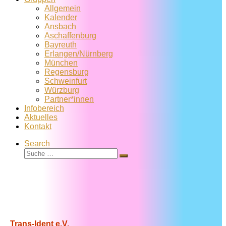
Allgemein
Kalender
Ansbach
Aschaffenburg
Bayreuth
Erlangen/Nürnberg
München
Regensburg
Schweinfurt
Würzburg
Partner*innen
Infobereich
Aktuelles
Kontakt
Search
Suche
Suche
…
Trans-Ident e.V.