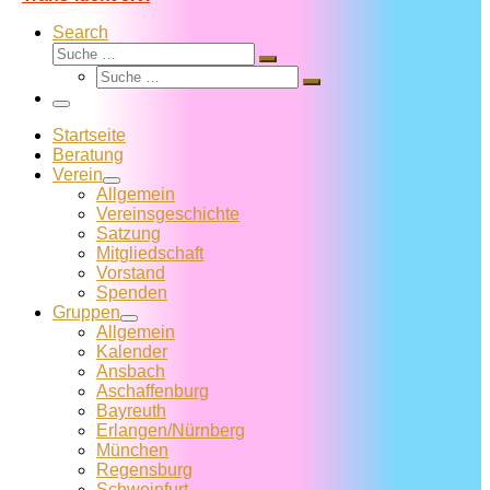
Search
Suche
Suche
Suche
…
Suche
…
Menü
Startseite
Beratung
Verein
Allgemein
Vereins­geschichte
Satzung
Mitglied­schaft
Vorstand
Spenden
Gruppen
Allgemein
Kalender
Ansbach
Aschaffenburg
Bayreuth
Erlangen/Nürnberg
München
Regensburg
Schweinfurt