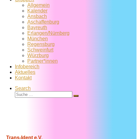
Allgemein
Kalender
Ansbach
Aschaffenburg
Bayreuth
Erlangen/Nürnberg
München
Regensburg
Schweinfurt
Würzburg
Partner*innen
Infobereich
Aktuelles
Kontakt
Search
Suche
Suche
…
Trans-Ident e.V.