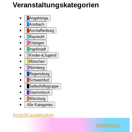
Veranstaltungskategorien
Angehörige
Ansbach
Aschaffenburg
Bayreuth
Erlangen
Ingolstadt
Kinder-&Jugend
München
Nürnberg
Regensburg
Schweinfurt
Selbsthilfegruppe
Stammtisch
Würzburg
Alle Kategorien
Ansicht
ausdrucken
Impressum