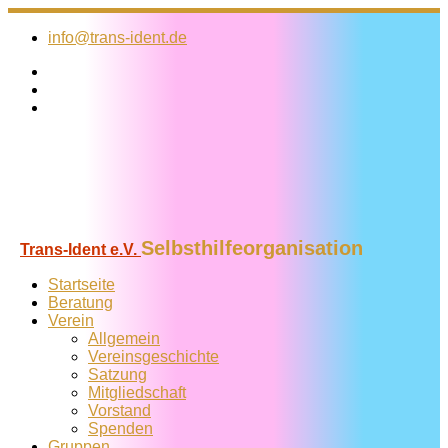
Zum
Inhalt
info@trans-ident.de
springen
Selbsthilfeorganisation
Trans-Ident e.V.
Startseite
Beratung
Verein
Allgemein
Vereins­geschichte
Satzung
Mitglied­schaft
Vorstand
Spenden
Gruppen