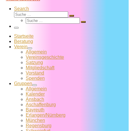
Search
Suche
Suche
Suche
…
Suche
…
Menü
Startseite
Beratung
Verein
Allgemein
Vereins­geschichte
Satzung
Mitglied­schaft
Vorstand
Spenden
Gruppen
Allgemein
Kalender
Ansbach
Aschaffenburg
Bayreuth
Erlangen/Nürnberg
München
Regensburg
Schweinfurt