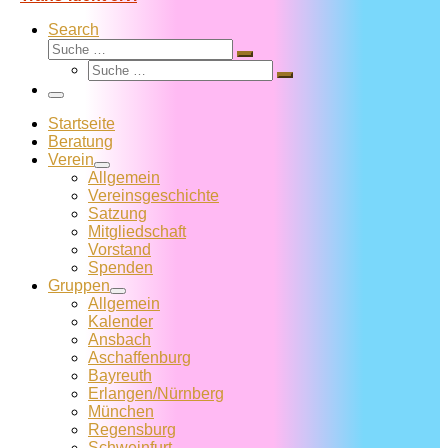
Search
Suche
Suche
Suche
…
Suche
…
Menü
Startseite
Beratung
Verein
Allgemein
Vereins­geschichte
Satzung
Mitglied­schaft
Vorstand
Spenden
Gruppen
Allgemein
Kalender
Ansbach
Aschaffenburg
Bayreuth
Erlangen/Nürnberg
München
Regensburg
Schweinfurt