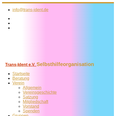
Zum
Inhalt
info@trans-ident.de
springen
Selbsthilfeorganisation
Trans-Ident e.V.
Startseite
Beratung
Verein
Allgemein
Vereins­geschichte
Satzung
Mitglied­schaft
Vorstand
Spenden
Gruppen