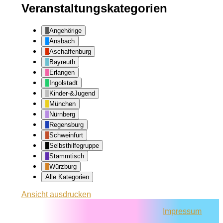
Veranstaltungskategorien
Angehörige
Ansbach
Aschaffenburg
Bayreuth
Erlangen
Ingolstadt
Kinder-&Jugend
München
Nürnberg
Regensburg
Schweinfurt
Selbsthilfegruppe
Stammtisch
Würzburg
Alle Kategorien
Ansicht
ausdrucken
Impressum