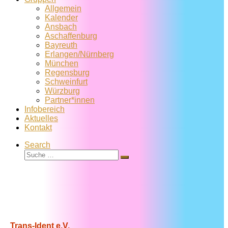
Allgemein
Kalender
Ansbach
Aschaffenburg
Bayreuth
Erlangen/Nürnberg
München
Regensburg
Schweinfurt
Würzburg
Partner*innen
Infobereich
Aktuelles
Kontakt
Search
Suche
Suche
…
Trans-Ident e.V.