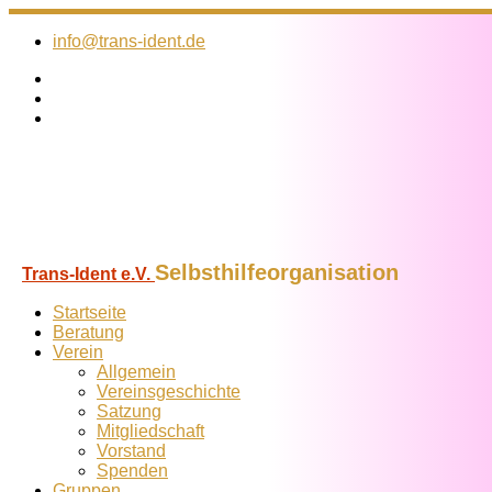
Zum
Inhalt
info@trans-ident.de
springen
Selbsthilfeorganisation
Trans-Ident e.V.
Startseite
Beratung
Verein
Allgemein
Vereins­geschichte
Satzung
Mitglied­schaft
Vorstand
Spenden
Gruppen