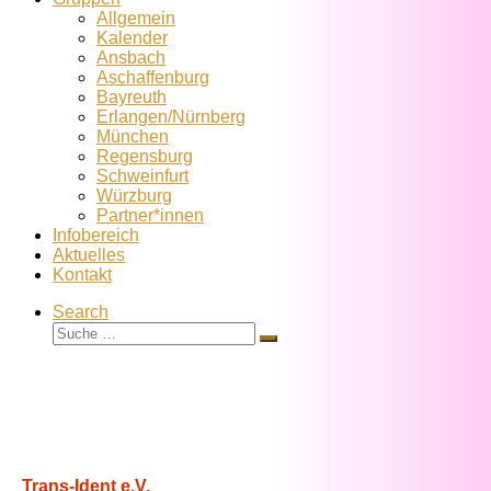
Allgemein
Kalender
Ansbach
Aschaffenburg
Bayreuth
Erlangen/Nürnberg
München
Regensburg
Schweinfurt
Würzburg
Partner*innen
Infobereich
Aktuelles
Kontakt
Search
Suche
Suche
…
Trans-Ident e.V.