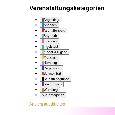
Veranstaltungskategorien
Angehörige
Ansbach
Aschaffenburg
Bayreuth
Erlangen
Ingolstadt
Kinder-&Jugend
München
Nürnberg
Regensburg
Schweinfurt
Selbsthilfegruppe
Stammtisch
Würzburg
Alle Kategorien
Ansicht
ausdrucken