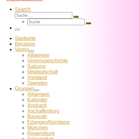
Search
Suche
Suche
Suche
…
Suche
…
Menü
Startseite
Beratung
Verein
Allgemein
Vereins­geschichte
Satzung
Mitglied­schaft
Vorstand
Spenden
Gruppen
Allgemein
Kalender
Ansbach
Aschaffenburg
Bayreuth
Erlangen/Nürnberg
München
Regensburg
Schweinfurt