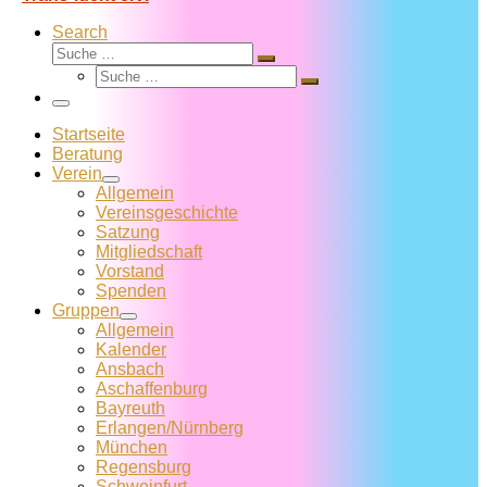
Search
Suche
Suche
Suche
…
Suche
…
Menü
Startseite
Beratung
Verein
Allgemein
Vereins­geschichte
Satzung
Mitglied­schaft
Vorstand
Spenden
Gruppen
Allgemein
Kalender
Ansbach
Aschaffenburg
Bayreuth
Erlangen/Nürnberg
München
Regensburg
Schweinfurt