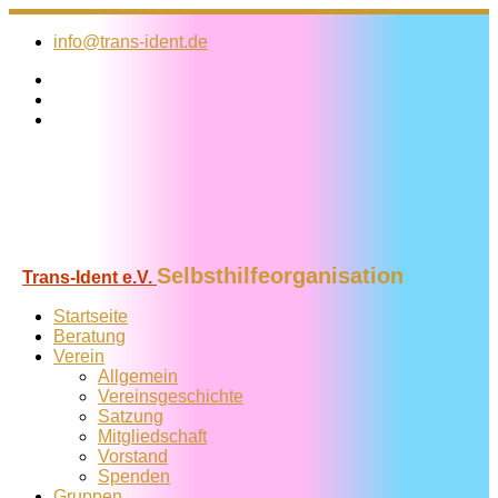
Zum
Inhalt
info@trans-ident.de
springen
Selbsthilfeorganisation
Trans-Ident e.V.
Startseite
Beratung
Verein
Allgemein
Vereins­geschichte
Satzung
Mitglied­schaft
Vorstand
Spenden
Gruppen