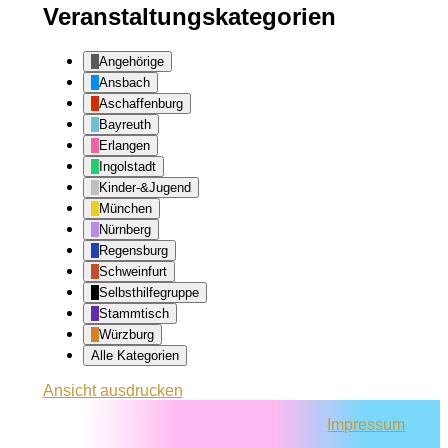
Veranstaltungskategorien
Angehörige
Ansbach
Aschaffenburg
Bayreuth
Erlangen
Ingolstadt
Kinder-&Jugend
München
Nürnberg
Regensburg
Schweinfurt
Selbsthilfegruppe
Stammtisch
Würzburg
Alle Kategorien
Ansicht
ausdrucken
Impressum