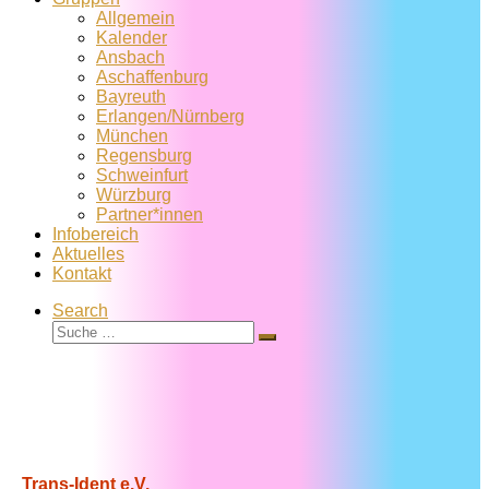
Allgemein
Kalender
Ansbach
Aschaffenburg
Bayreuth
Erlangen/Nürnberg
München
Regensburg
Schweinfurt
Würzburg
Partner*innen
Infobereich
Aktuelles
Kontakt
Search
Suche
Suche
…
Trans-Ident e.V.