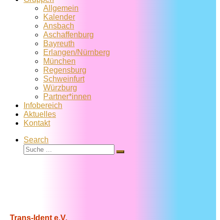
Allgemein
Kalender
Ansbach
Aschaffenburg
Bayreuth
Erlangen/Nürnberg
München
Regensburg
Schweinfurt
Würzburg
Partner*innen
Infobereich
Aktuelles
Kontakt
Search
Suche
Suche
…
Trans-Ident e.V.