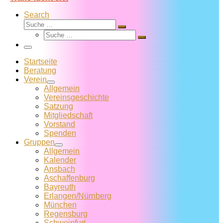
Search
Suche
Suche
Suche
…
Suche
…
Menü
Startseite
Beratung
Verein
Allgemein
Vereins­geschichte
Satzung
Mitglied­schaft
Vorstand
Spenden
Gruppen
Allgemein
Kalender
Ansbach
Aschaffenburg
Bayreuth
Erlangen/Nürnberg
München
Regensburg
Schweinfurt