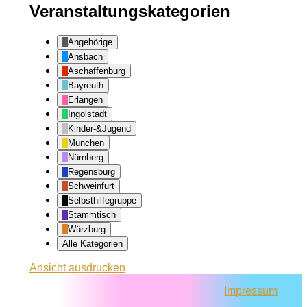
Veranstaltungskategorien
Angehörige
Ansbach
Aschaffenburg
Bayreuth
Erlangen
Ingolstadt
Kinder-&Jugend
München
Nürnberg
Regensburg
Schweinfurt
Selbsthilfegruppe
Stammtisch
Würzburg
Alle Kategorien
Ansicht
ausdrucken
Impressum