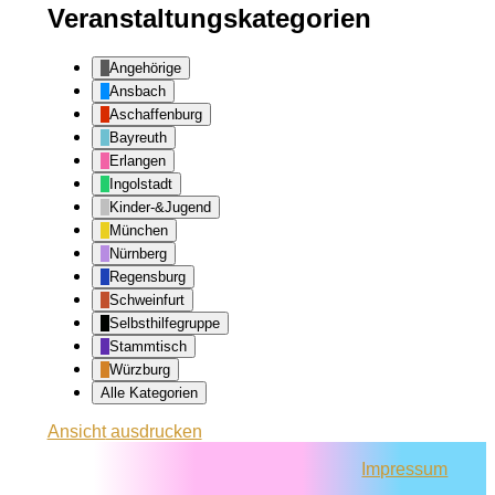
Veranstaltungskategorien
Angehörige
Ansbach
Aschaffenburg
Bayreuth
Erlangen
Ingolstadt
Kinder-&Jugend
München
Nürnberg
Regensburg
Schweinfurt
Selbsthilfegruppe
Stammtisch
Würzburg
Alle Kategorien
Ansicht
ausdrucken
Impressum