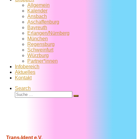
Allgemein
Kalender
Ansbach
Aschaffenburg
Bayreuth
Erlangen/Nürnberg
München
Regensburg
Schweinfurt
Würzburg
Partner*innen
Infobereich
Aktuelles
Kontakt
Search
Suche
Suche
…
Trans-Ident e.V.