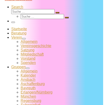
Search
Suche
Suche
Suche
…
Suche
…
Menü
Startseite
Beratung
Verein
Allgemein
Vereins­geschichte
Satzung
Mitglied­schaft
Vorstand
Spenden
Gruppen
Allgemein
Kalender
Ansbach
Aschaffenburg
Bayreuth
Erlangen/Nürnberg
München
Regensburg
Schweinfurt