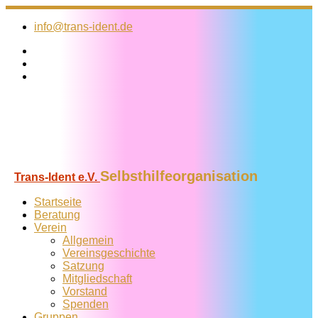
Zum
Inhalt
info@trans-ident.de
springen
Selbsthilfeorganisation
Trans-Ident e.V.
Startseite
Beratung
Verein
Allgemein
Vereins­geschichte
Satzung
Mitglied­schaft
Vorstand
Spenden
Gruppen