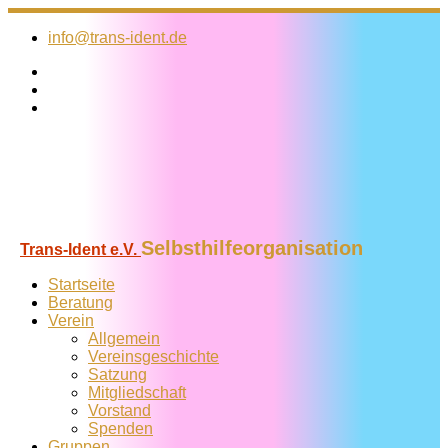
Zum
Inhalt
info@trans-ident.de
springen
Selbsthilfeorganisation
Trans-Ident e.V.
Startseite
Beratung
Verein
Allgemein
Vereins­geschichte
Satzung
Mitglied­schaft
Vorstand
Spenden
Gruppen