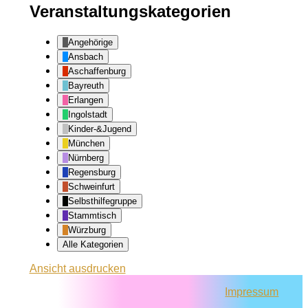
Veranstaltungskategorien
Angehörige
Ansbach
Aschaffenburg
Bayreuth
Erlangen
Ingolstadt
Kinder-&Jugend
München
Nürnberg
Regensburg
Schweinfurt
Selbsthilfegruppe
Stammtisch
Würzburg
Alle Kategorien
Ansicht
ausdrucken
Impressum