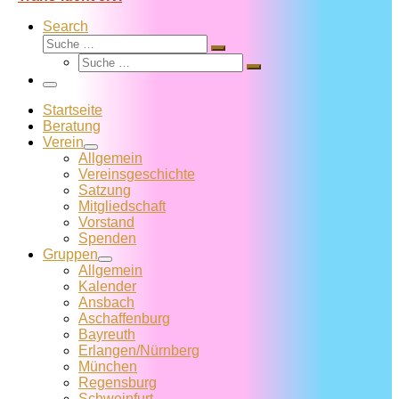
Search
Suche
Suche
Suche
…
Suche
…
Menü
Startseite
Beratung
Verein
Allgemein
Vereins­geschichte
Satzung
Mitglied­schaft
Vorstand
Spenden
Gruppen
Allgemein
Kalender
Ansbach
Aschaffenburg
Bayreuth
Erlangen/Nürnberg
München
Regensburg
Schweinfurt