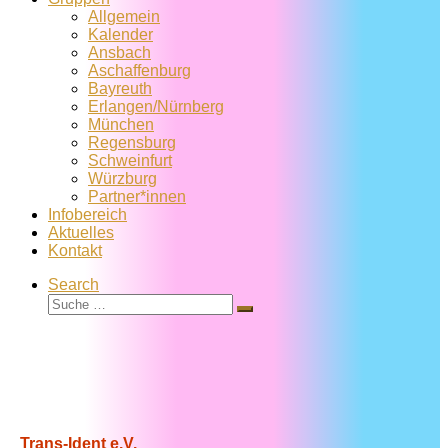
Allgemein
Kalender
Ansbach
Aschaffenburg
Bayreuth
Erlangen/Nürnberg
München
Regensburg
Schweinfurt
Würzburg
Partner*innen
Infobereich
Aktuelles
Kontakt
Search
Suche
Suche
…
Trans-Ident e.V.