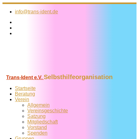
Zum
Inhalt
info@trans-ident.de
springen
Selbsthilfeorganisation
Trans-Ident e.V.
Startseite
Beratung
Verein
Allgemein
Vereins­geschichte
Satzung
Mitglied­schaft
Vorstand
Spenden
Gruppen