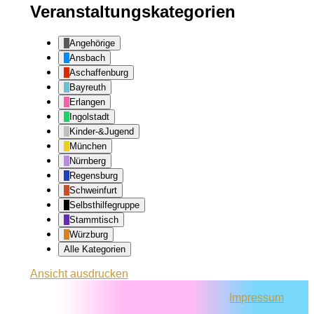
Veranstaltungskategorien
Angehörige
Ansbach
Aschaffenburg
Bayreuth
Erlangen
Ingolstadt
Kinder-&Jugend
München
Nürnberg
Regensburg
Schweinfurt
Selbsthilfegruppe
Stammtisch
Würzburg
Alle Kategorien
Ansicht
ausdrucken
Impressum