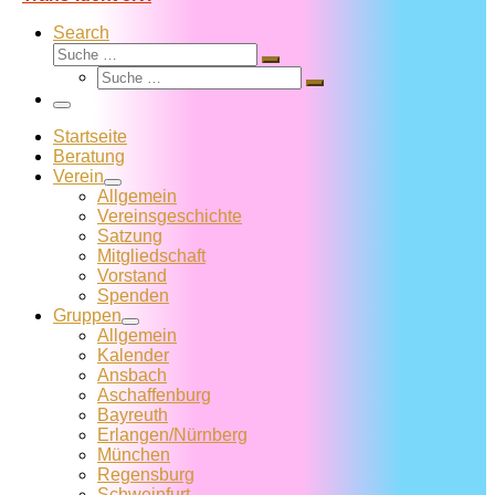
Search
Suche
Suche
Suche
…
Suche
…
Menü
Startseite
Beratung
Verein
Allgemein
Vereins­geschichte
Satzung
Mitglied­schaft
Vorstand
Spenden
Gruppen
Allgemein
Kalender
Ansbach
Aschaffenburg
Bayreuth
Erlangen/Nürnberg
München
Regensburg
Schweinfurt