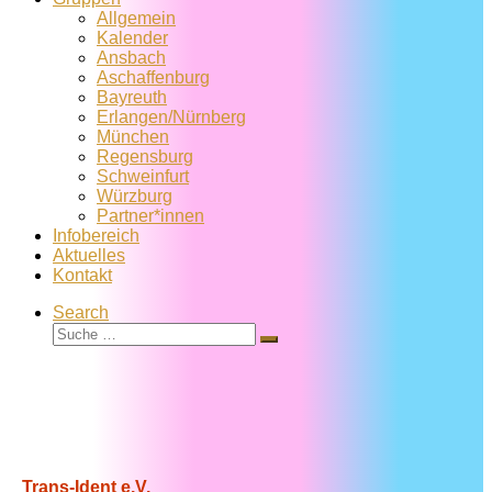
Allgemein
Kalender
Ansbach
Aschaffenburg
Bayreuth
Erlangen/Nürnberg
München
Regensburg
Schweinfurt
Würzburg
Partner*innen
Infobereich
Aktuelles
Kontakt
Search
Suche
Suche
…
Trans-Ident e.V.