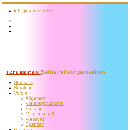
Zum
Inhalt
info@trans-ident.de
springen
Selbsthilfeorganisation
Trans-Ident e.V.
Startseite
Beratung
Verein
Allgemein
Vereins­geschichte
Satzung
Mitglied­schaft
Vorstand
Spenden
Gruppen