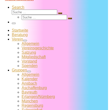
Search
Suche
Suche
Suche
…
Suche
…
Menü
Startseite
Beratung
Verein
Allgemein
Vereins­geschichte
Satzung
Mitglied­schaft
Vorstand
Spenden
Gruppen
Allgemein
Kalender
Ansbach
Aschaffenburg
Bayreuth
Erlangen/Nürnberg
München
Regensburg
Schweinfurt