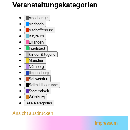
Veranstaltungskategorien
Angehörige
Ansbach
Aschaffenburg
Bayreuth
Erlangen
Ingolstadt
Kinder-&Jugend
München
Nürnberg
Regensburg
Schweinfurt
Selbsthilfegruppe
Stammtisch
Würzburg
Alle Kategorien
Ansicht
ausdrucken
Impressum