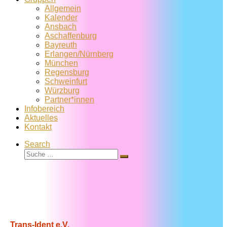
Allgemein
Kalender
Ansbach
Aschaffenburg
Bayreuth
Erlangen/Nürnberg
München
Regensburg
Schweinfurt
Würzburg
Partner*innen
Infobereich
Aktuelles
Kontakt
Search
Suche
Suche
…
Trans-Ident e.V.