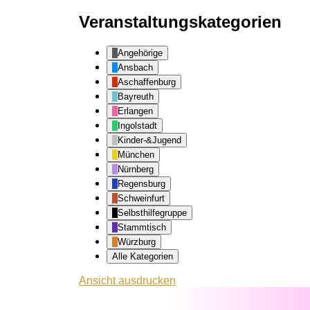
Veranstaltungskategorien
Angehörige
Ansbach
Aschaffenburg
Bayreuth
Erlangen
Ingolstadt
Kinder-&Jugend
München
Nürnberg
Regensburg
Schweinfurt
Selbsthilfegruppe
Stammtisch
Würzburg
Alle Kategorien
Ansicht
ausdrucken