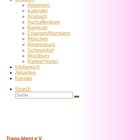
Allgemein
Kalender
Ansbach
Aschaffenburg
Bayreuth
Erlangen/Nürnberg
München
Regensburg
Schweinfurt
Würzburg
Partner*innen
Infobereich
Aktuelles
Kontakt
Search
Suche
Suche
…
Trans-Ident e.V.