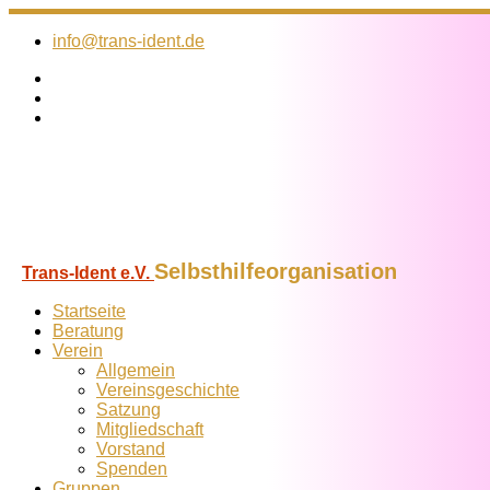
Zum
Inhalt
info@trans-ident.de
springen
Selbsthilfeorganisation
Trans-Ident e.V.
Startseite
Beratung
Verein
Allgemein
Vereins­geschichte
Satzung
Mitglied­schaft
Vorstand
Spenden
Gruppen