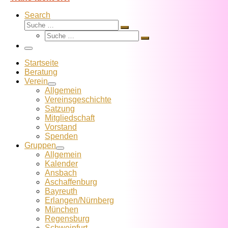
Search
Suche
Suche
Suche
…
Suche
…
Menü
Startseite
Beratung
Verein
Allgemein
Vereins­geschichte
Satzung
Mitglied­schaft
Vorstand
Spenden
Gruppen
Allgemein
Kalender
Ansbach
Aschaffenburg
Bayreuth
Erlangen/Nürnberg
München
Regensburg
Schweinfurt