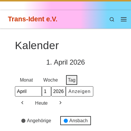
Zum Inhalt springen
Trans-Ident e.V.
Search
Me
Kalender
1. April 2026
Monat
Woche
Tag
Monat
Tag
Jahr
Heute
Zurück
Weiter
Veranstaltungskategorien
Angehörige
Ansbach