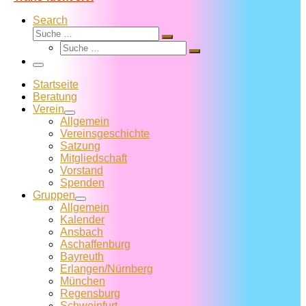
Search
Suche
Suche
Suche
…
Suche
…
Menü
Startseite
Beratung
Verein
Allgemein
Vereins­geschichte
Satzung
Mitglied­schaft
Vorstand
Spenden
Gruppen
Allgemein
Kalender
Ansbach
Aschaffenburg
Bayreuth
Erlangen/Nürnberg
München
Regensburg
Schweinfurt