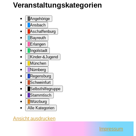
Veranstaltungskategorien
Angehörige
Ansbach
Aschaffenburg
Bayreuth
Erlangen
Ingolstadt
Kinder-&Jugend
München
Nürnberg
Regensburg
Schweinfurt
Selbsthilfegruppe
Stammtisch
Würzburg
Alle Kategorien
Ansicht
ausdrucken
Impressum