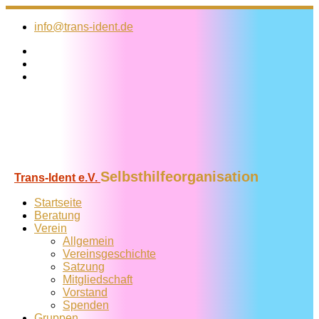
Zum
Inhalt
info@trans-ident.de
springen
Selbsthilfeorganisation
Trans-Ident e.V.
Startseite
Beratung
Verein
Allgemein
Vereins­geschichte
Satzung
Mitglied­schaft
Vorstand
Spenden
Gruppen