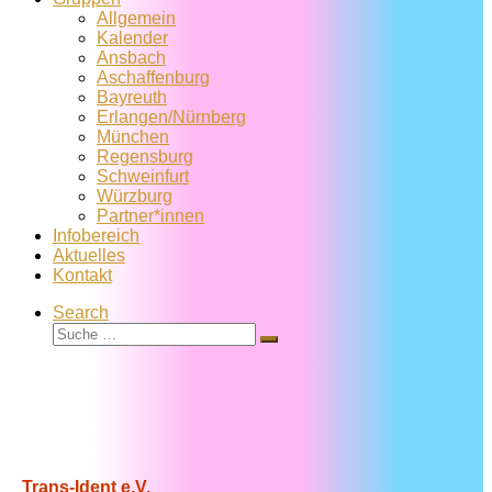
Allgemein
Kalender
Ansbach
Aschaffenburg
Bayreuth
Erlangen/Nürnberg
München
Regensburg
Schweinfurt
Würzburg
Partner*innen
Infobereich
Aktuelles
Kontakt
Search
Suche
Suche
…
Trans-Ident e.V.