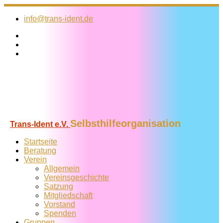
Zum
Inhalt
info@trans-ident.de
springen
Selbsthilfeorganisation
Trans-Ident e.V.
Startseite
Beratung
Verein
Allgemein
Vereins­geschichte
Satzung
Mitglied­schaft
Vorstand
Spenden
Gruppen