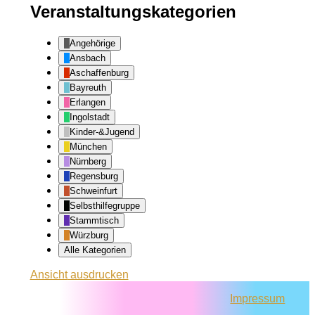
Veranstaltungskategorien
Angehörige
Ansbach
Aschaffenburg
Bayreuth
Erlangen
Ingolstadt
Kinder-&Jugend
München
Nürnberg
Regensburg
Schweinfurt
Selbsthilfegruppe
Stammtisch
Würzburg
Alle Kategorien
Ansicht
ausdrucken
Impressum