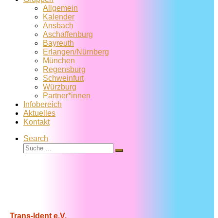
Allgemein
Kalender
Ansbach
Aschaffenburg
Bayreuth
Erlangen/Nürnberg
München
Regensburg
Schweinfurt
Würzburg
Partner*innen
Infobereich
Aktuelles
Kontakt
Search
Suche
Suche
…
Trans-Ident e.V.