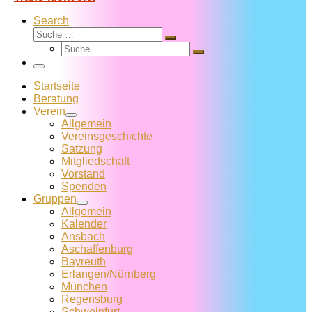
Search
Suche
Suche
Suche
…
Suche
…
Menü
Startseite
Beratung
Verein
Allgemein
Vereins­geschichte
Satzung
Mitglied­schaft
Vorstand
Spenden
Gruppen
Allgemein
Kalender
Ansbach
Aschaffenburg
Bayreuth
Erlangen/Nürnberg
München
Regensburg
Schweinfurt