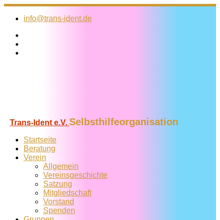
Zum
Inhalt
info@trans-ident.de
springen
Selbsthilfeorganisation
Trans-Ident e.V.
Startseite
Beratung
Verein
Allgemein
Vereins­geschichte
Satzung
Mitglied­schaft
Vorstand
Spenden
Gruppen