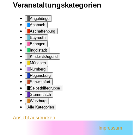
Veranstaltungskategorien
Angehörige
Ansbach
Aschaffenburg
Bayreuth
Erlangen
Ingolstadt
Kinder-&Jugend
München
Nürnberg
Regensburg
Schweinfurt
Selbsthilfegruppe
Stammtisch
Würzburg
Alle Kategorien
Ansicht
ausdrucken
Impressum