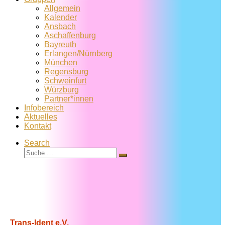
Allgemein
Kalender
Ansbach
Aschaffenburg
Bayreuth
Erlangen/Nürnberg
München
Regensburg
Schweinfurt
Würzburg
Partner*innen
Infobereich
Aktuelles
Kontakt
Search
Suche
Suche
…
Trans-Ident e.V.