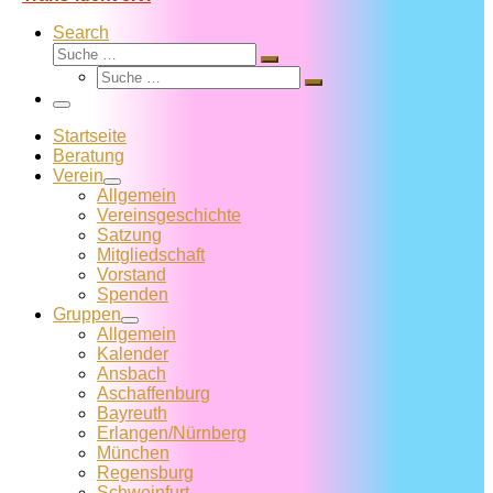
Search
Suche
Suche
Suche
…
Suche
…
Menü
Startseite
Beratung
Verein
Allgemein
Vereins­geschichte
Satzung
Mitglied­schaft
Vorstand
Spenden
Gruppen
Allgemein
Kalender
Ansbach
Aschaffenburg
Bayreuth
Erlangen/Nürnberg
München
Regensburg
Schweinfurt